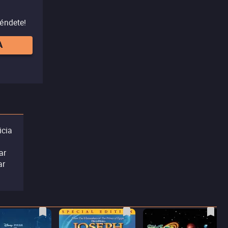
réndete!
A
icia
ar
ar