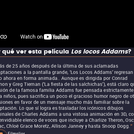
 qué ver esta película
Los locos Addams
?
s de 25 años después de la última de sus aclamadas
ptaciones a la pantalla grande, ‘Los Locos Addams’ regresan
o ahora en forma animada.. Aunque es dirigida por Conrad
non y Greg Tiernan (‘La fiesta de las salchichas’), está claro q
sión de la famosa familia Addams fue pensada estrictamente
a niños, pues sacrifica un poco el gracioso humor negro de o
siones en favor de un mensaje mucho más familiar sobre la
ptación. Lo que sí logra es trasladar los icónicos dibujos
ginales de Charles Addams a una vistosa animación en 3D, c
envidiable elenco de voces que incluye a Charlize Theron, Osc
ac, Chloë Grace Moretz, Allison Janney y hasta Snoop Dogg.
"
Filmelier