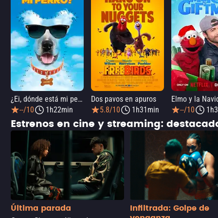
¿Ei, dónde está mi perro?
Dos pavos en apuros
--/10
1h22min
5.8/10
1h31min
--/10
1h3
Estrenos en cine y streaming: destaca
Última parada
Infiltrada: Golpe de