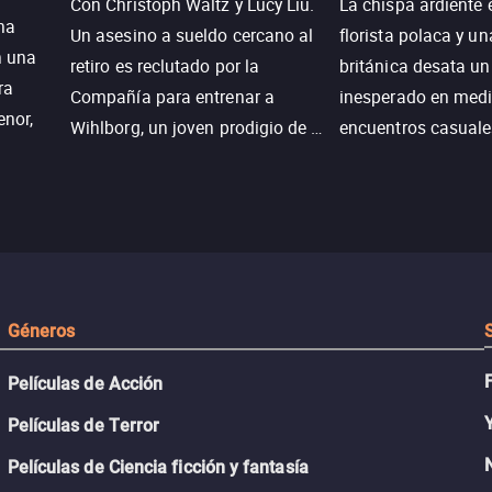
Con Christoph Waltz y Lucy Liu.
La chispa ardiente 
na
Un asesino a sueldo cercano al
florista polaca y un
n una
retiro es reclutado por la
británica desata u
ra
Compañía para entrenar a
inesperado en medi
enor,
Wihlborg, un joven prodigio de la
encuentros casuale
Generación Z con grandes
momentos mágicos
habilidades y una actitud
desafiante.
ueba su
Géneros
Películas de Acción
Películas de Terror
Películas de Ciencia ficción y fantasía