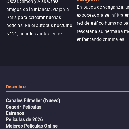
venganza
Oscar, Simon y Aïssa, tres
En busca de venganza, u
amigos de la infancia, viajan a
exboxeadora se infiltra e
París para celebrar buenas
red de tráfico humano pa
noticias. En el autobús nocturno
rescatar a su hermana m
N121, un intercambio entre
enfrentando criminales
pasajeros escala y la situación
despiadados, secretos
se descontrola, convirtiendo el
peligrosos y situaciones
viaje en un thriller urbano
extremas que ponen a pr
intenso.
resistencia.
Descubre
Canales Filmelier (Nuevo)
Sugerir Películas
Estrenos
Películas de 2026
Mejores Películas Online