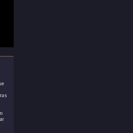
ue
tras
on
ar