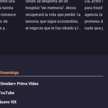
entre una
Ulises se despierta en un
Lia, actriz c
a turista
hospital "sin memoria". Ahora
para triunfar
n romance
recuperará la vida que perdió: la
agencia la es
o de
exnovia que sigue acosándolo,
promesa de vi
s y
el negocio que le fue robado y la
nada que perd
.
casa de sus sueños; sin
Juana, argen
embargo, no todo es como lo
historia. Jun
recordaba.
sobrevivir, af
algo mejor.
Streamings
Filmelier+ Prime Video
YouTube
Nuevo ViX