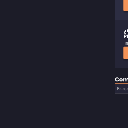
¿
P
¡I
Com
Esta p