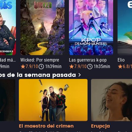
Elmo y la Navidad mágica de Mark Rober
Wicked: Por siempre
Las guerreras k-pop
Elio
9min
7.9/10
1h39min
7.9/10
1h35min
6.8/
dos de la semana pasada
El maestro del crimen
Erupcja