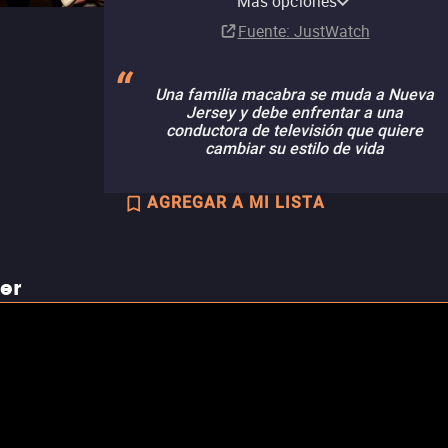
Más opciones
Comprar
Renta
Suscripción
Suscripción
Suscripción
MX$149.00
Fuente
: JustWatch
Una familia macabra se muda a Nueva
Jersey y debe enfrentar a una
conductora de televisión que quiere
cambiar su estilo de vida
AGREGAR A MI LISTA
ler