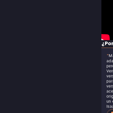
¿Por
Má
"
ada
per
Ver
ver
par
ver
ace
ori
un 
Isa