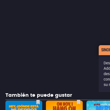
SINO
Des
Add
des
con
su 
También te puede gustar