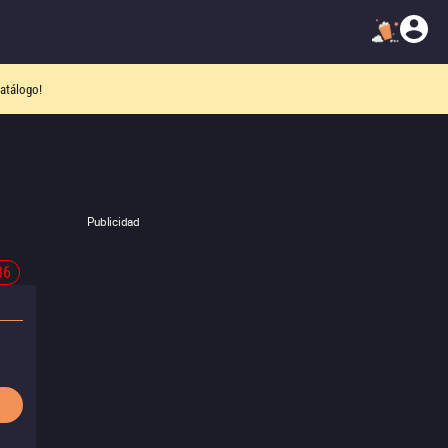
atálogo!
Publicidad
36