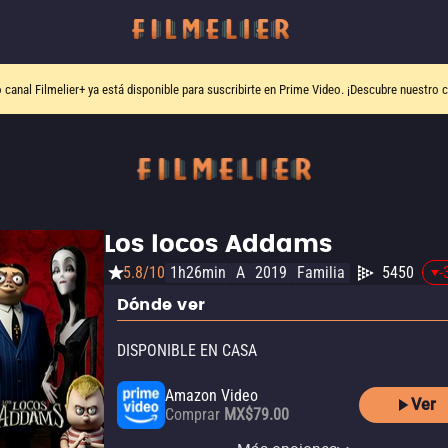
o canal
Filmelier+
ya está disponible para suscribirte en Prime Video.
¡Descubre nuestro c
Los locos Addams
5.8/10
1h26min
A
2019
Familia
5450
-
Dónde ver
DISPONIBLE EN CASA
Amazon Video
Ver
Comprar
MX$79.00
Apple TV Store
YouTube
MGM Plus Amazon Channel
MGM+ Apple TV Channel
Universal+ Amazon Channel