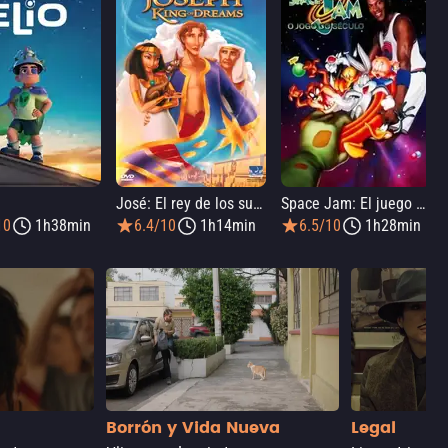
José: El rey de los sueños
Space Jam: El juego del siglo
10
1h38min
6.4/10
1h14min
6.5/10
1h28min
Borrón y Vida Nueva
Legal