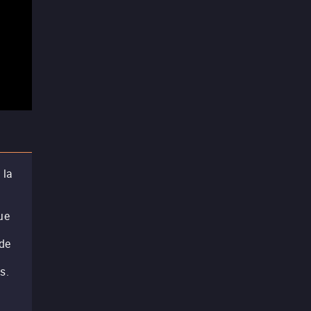
 la
ue
 de
s.