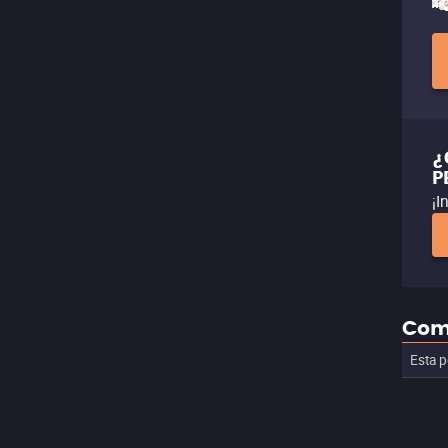
¿
P
¡I
Com
Esta p