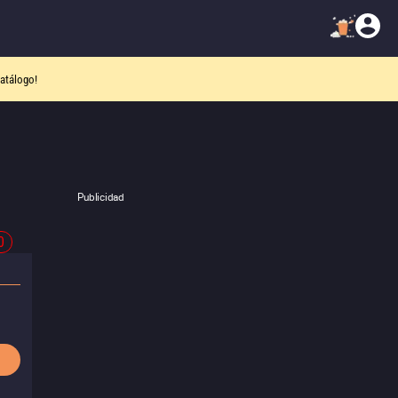
atálogo!
Publicidad
0