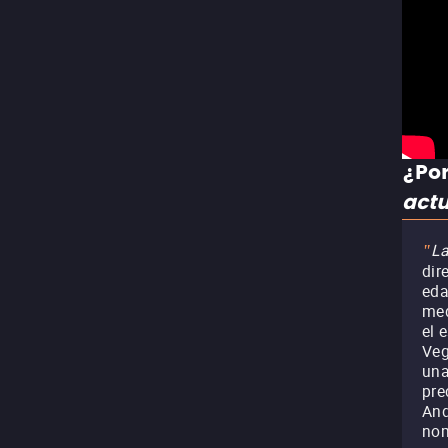
¿Por
act
La
"
dir
eda
med
el 
Veg
una
pre
And
nom