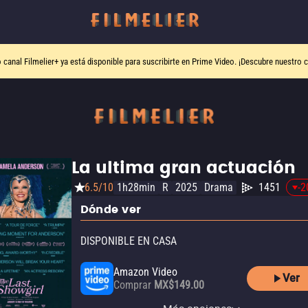
o canal
Filmelier+
ya está disponible para suscribirte en Prime Video.
¡Descubre nuestro c
La ultima gran actuación
6.5/10
1h28min
R
2025
Drama
1451
-2
Dónde ver
DISPONIBLE EN CASA
Amazon Video
Ver
Comprar
MX$149.00
Apple TV Store
YouTube
izzitv
Claro video
HBO Max
HBO Max Amazon Channel