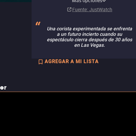
Más opciones
Comprar
Renta
Renta
Comprar
Suscripción
Suscripción
MX$149.00
MX$255.00
Fuente
: JustWatch
Una corista experimentada se enfrenta
a un futuro incierto cuando su
espectáculo cierra después de 30 años
en Las Vegas.
AGREGAR A MI LISTA
ler