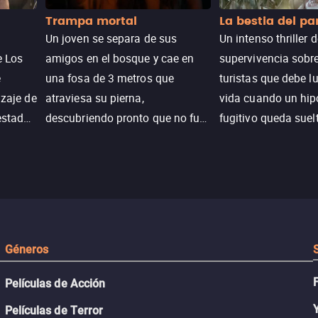
Trampa mortal
La bestia del p
Un joven se separa de sus
Un intenso thriller 
e Los
amigos en el bosque y cae en
supervivencia sobr
e
una fosa de 3 metros que
turistas que debe l
izaje de
atraviesa su pierna,
vida cuando un hi
estadas
descubriendo pronto que no fue
fugitivo queda suel
n
un accidente. Su lucha por
pantanos de Luisia
peranza
sobrevivir revela secretos y
peligro inminente.
 restos
Géneros
Películas de Acción
Películas de Terror