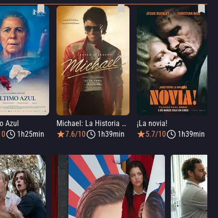
o Azul
Michael: La Historia De Michael Jackson
¡La novia!
10
1h25min
7.6/10
1h39min
5.7/10
1h39min