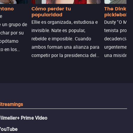
antano
Cómo perder tu
The Dink: p
popularidad
pickleball
de
Ellie es organizada, estudiosa e
Dusty "O Mart
e un grupo de
invisible. Nate es popular,
tenista profe
uchar por su
rebelde e imposible. Cuando
decadencia, n
popótamo
ambos forman una alianza para
urgentemente 
to en los
competir por la presidencia del
una misión pa
na.
colegio, el plan era simple…
country club 
hasta que el corazón decidió
ganar el resp
complicarlo todo.
Dusty rompe 
hace lo impen
pickleball.
Streamings
Filmelier+ Prime Video
YouTube