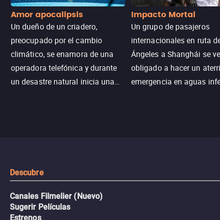
Amor apocalipsis
Impacto Mortal
Un dueño de un criadero,
Un grupo de pasajeros
preocupado por el cambio
internacionales en ruta d
climático, se enamora de una
Ángeles a Shanghái se v
operadora telefónica y durante
obligado a hacer un aterr
un desastre natural inicia una
emergencia en aguas inf
aventura romántica, bilingüe y
de tiburones. Ahora debe
llena de emoción para
trabajar juntos con la es
encontrarla.
de superar la vorágine de
tiburones atraídos por los
del avión.
Descubre
Canales Filmelier (Nuevo)
Sugerir Películas
Estrenos