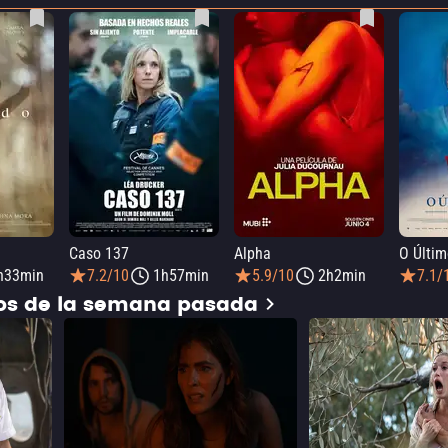
Caso 137
Alpha
O Últim
h33min
7.2/10
1h57min
5.9/10
2h2min
7.1/
dos de la semana pasada