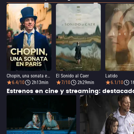
Chopin, una sonata en París
El Sonido al Caer
Latido
6.4/10
2h13min
7/10
2h29min
6.1/10
1
Estrenos en cine y streaming: destaca