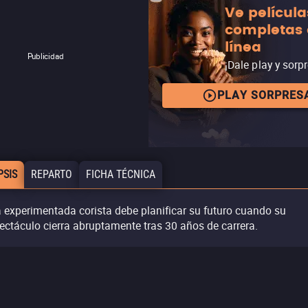
Ve película
completas
línea
Publicidad
¡Dale play y sorp
PLAY SORPRES
PSIS
REPARTO
FICHA TÉCNICA
 experimentada corista debe planificar su futuro cuando su
ectáculo cierra abruptamente tras 30 años de carrera.