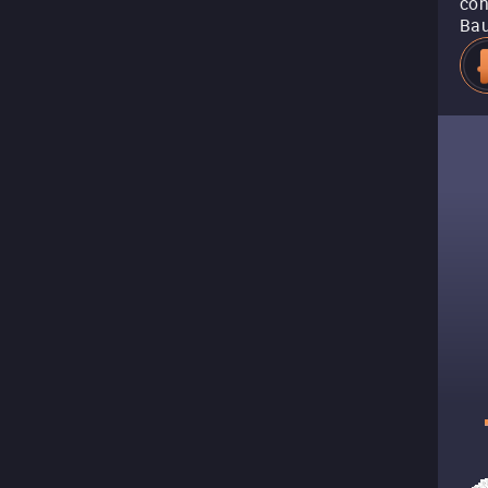
con
Bau