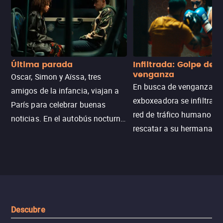
Última parada
Infiltrada: Golpe de
venganza
Oscar, Simon y Aïssa, tres
En busca de venganza, u
amigos de la infancia, viajan a
exboxeadora se infiltra e
París para celebrar buenas
red de tráfico humano pa
noticias. En el autobús nocturno
rescatar a su hermana m
N121, un intercambio entre
enfrentando criminales
pasajeros escala y la situación
despiadados, secretos
se descontrola, convirtiendo el
peligrosos y situaciones
viaje en un thriller urbano
extremas que ponen a pr
intenso.
resistencia.
Descubre