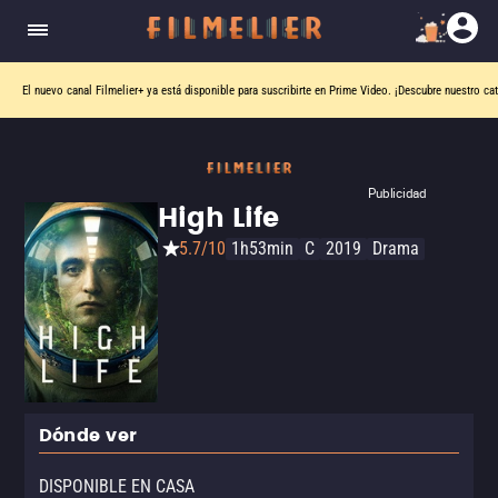
El nuevo canal
Filmelier+
ya está disponible para suscribirte en Prime Video.
¡Descubre nuestro ca
Publicidad
High Life
5.7/10
1h53min
C
2019
Drama
Dónde ver
DISPONIBLE EN CASA