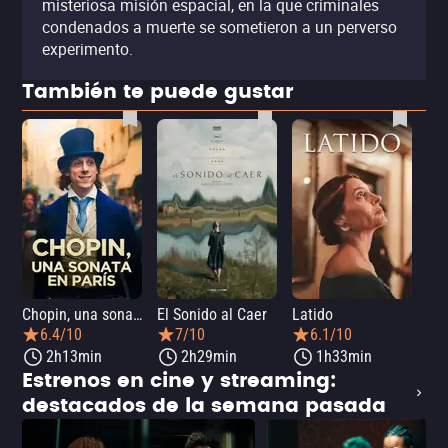
misteriosa misión espacial, en la que criminales
condenados a muerte se sometieron a un perverso
experimento.
También te puede gustar
Chopin, una sonata en París
El Sonido al Caer
Latido
Ca
6.4/10
7/10
6.1/10
2h13min
2h29min
1h33min
Estrenos en cine y streaming:
destacados de la semana pasada