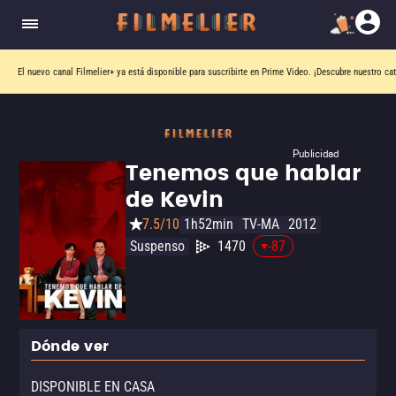
El nuevo canal
Filmelier+
ya está disponible para suscribirte en Prime Video.
¡Descubre nuestro ca
Publicidad
Tenemos que hablar
de Kevin
7.5/10
1h52min
TV-MA
2012
Suspenso
1470
-87
Dónde ver
DISPONIBLE EN CASA