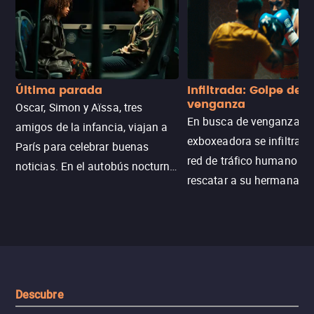
Última parada
Infiltrada: Golpe de
venganza
Oscar, Simon y Aïssa, tres
En busca de venganza, u
amigos de la infancia, viajan a
exboxeadora se infiltra e
París para celebrar buenas
red de tráfico humano pa
noticias. En el autobús nocturno
rescatar a su hermana m
N121, un intercambio entre
enfrentando criminales
pasajeros escala y la situación
despiadados, secretos
se descontrola, convirtiendo el
peligrosos y situaciones
viaje en un thriller urbano
extremas que ponen a pr
intenso.
resistencia.
Descubre