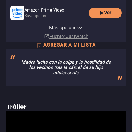
Amazon Prime Video
Ver
Suscripción
Amazon Video
Amazon Prime Video with Ads
MUBI
MUBI Amazon Channel
Renta
Más opciones
Suscripción
Suscripción
Suscripción
MX$50.00
Fuente
: JustWatch
AGREGAR A MI LISTA
Madre lucha con la culpa y la hostilidad de
los vecinos tras la cárcel de su hijo
adolescente
Tráiler