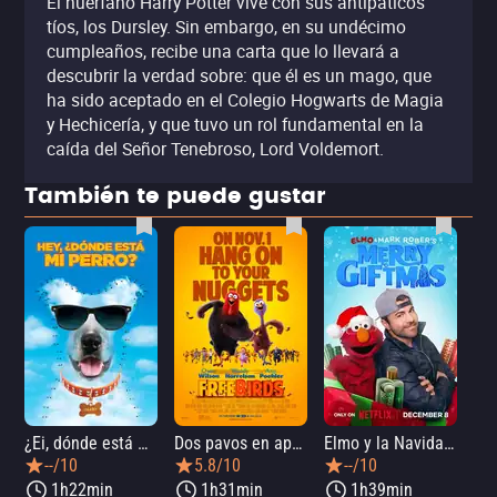
El huérfano Harry Potter vive con sus antipáticos
tíos, los Dursley. Sin embargo, en su undécimo
cumpleaños, recibe una carta que lo llevará a
descubrir la verdad sobre: que él es un mago, que
ha sido aceptado en el Colegio Hogwarts de Magia
y Hechicería, y que tuvo un rol fundamental en la
caída del Señor Tenebroso, Lord Voldemort.
También te puede gustar
¿Ei, dónde está mi perro?
Dos pavos en apuros
Elmo y la Navidad mágica de Mark Rober
--/10
5.8/10
--/10
1h22min
1h31min
1h39min