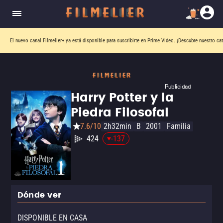
El nuevo canal
Filmelier+
ya está disponible para suscribirte en Prime Video.
¡Descubre nuestro ca
Publicidad
Harry Potter y la
Piedra Filosofal
7.6/10
2h32min
B
2001
Familia
424
-137
Dónde ver
DISPONIBLE EN CASA