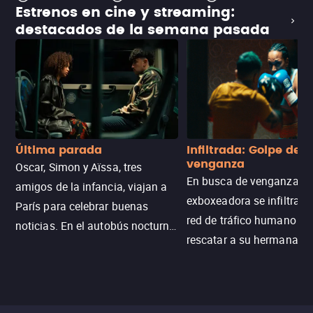
Estrenos en cine y streaming:
destacados de la semana pasada
Última parada
Infiltrada: Golpe de
venganza
Oscar, Simon y Aïssa, tres
En busca de venganza, u
amigos de la infancia, viajan a
exboxeadora se infiltra e
París para celebrar buenas
red de tráfico humano pa
noticias. En el autobús nocturno
rescatar a su hermana m
N121, un intercambio entre
enfrentando criminales
pasajeros escala y la situación
despiadados, secretos
se descontrola, convirtiendo el
peligrosos y situaciones
viaje en un thriller urbano