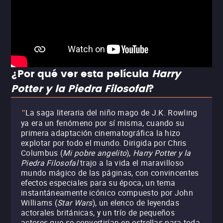
¿Por qué ver esta película
Harry
Potter y la Piedra Filosofal
?
La saga literaria del niño mago de J.K. Rowling
"
ya era un fenómeno por sí misma, cuando su
primera adaptación cinematográfica la hizo
explotar por todo el mundo. Dirigida por Chris
Columbus (
Mi pobre angelito
),
Harry Potter y la
Piedra Filosofal
trajo a la vida el maravilloso
mundo mágico de las páginas, con convincentes
efectos especiales para su época, un tema
instantáneamente icónico compuesto por John
Williams (
Star Wars
), un elenco de leyendas
actorales británicas, y un trío de pequeños
actores que se convertirían en estrellas para toda