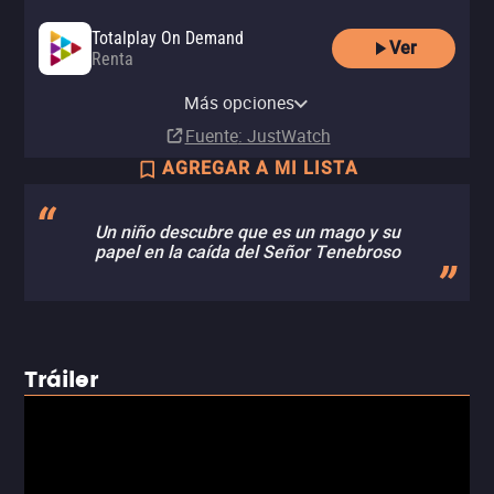
Totalplay On Demand
Ver
Renta
Amazon Video
Apple TV Store
Claro video
YouTube
HBO Max
HBO Max Amazon Channel
Renta
Renta
Renta
Más opciones
Renta
Suscripción
Suscripción
MX$50.00
MX$50.00
MX$57.00
Fuente
: JustWatch
AGREGAR A MI LISTA
Un niño descubre que es un mago y su
papel en la caída del Señor Tenebroso
Tráiler