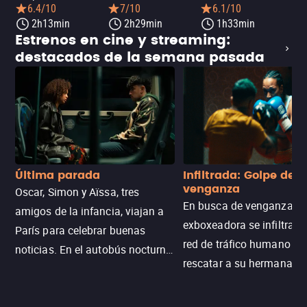
6.4/10
7/10
6.1/10
2h13min
2h29min
1h33min
Estrenos en cine y streaming:
destacados de la semana pasada
Última parada
Infiltrada: Golpe de
venganza
Oscar, Simon y Aïssa, tres
En busca de venganza, u
amigos de la infancia, viajan a
exboxeadora se infiltra e
París para celebrar buenas
red de tráfico humano pa
noticias. En el autobús nocturno
rescatar a su hermana m
N121, un intercambio entre
enfrentando criminales
pasajeros escala y la situación
despiadados, secretos