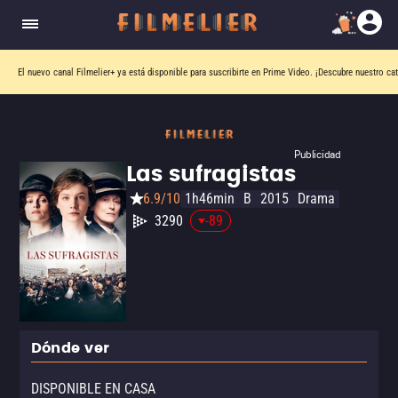
El nuevo canal
Filmelier+
ya está disponible para suscribirte en Prime Video.
¡Descubre nuestro ca
Publicidad
Las sufragistas
6.9/10
1h46min
B
2015
Drama
3290
-89
Dónde ver
DISPONIBLE EN CASA