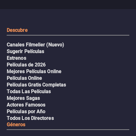
se descontrola, convirtiendo el
peligrosos y situaciones
viaje en un thriller urbano
extremas que ponen a pr
intenso.
resistencia.
Descubre
Canales Filmelier (Nuevo)
Sugerir Películas
Estrenos
Películas de 2026
Mejores Películas Online
Películas Online
Películas Gratis Completas
Todas Las Películas
Mejores Sagas
Actores Famosos
Películas por Año
Todos Los Directores
Géneros