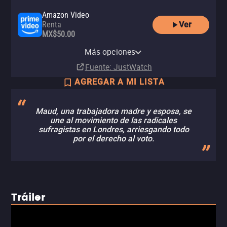
Amazon Video
Ver
Renta
MX$50.00
Apple TV Store
Claro video
YouTube
Renta
Renta
Más opciones
Renta
MX$50.00
MX$40.00
Fuente
: JustWatch
AGREGAR A MI LISTA
Maud, una trabajadora madre y esposa, se
une al movimiento de las radicales
sufragistas en Londres, arriesgando todo
por el derecho al voto.
Tráiler