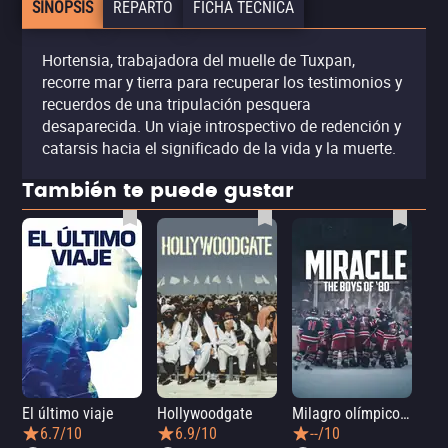
SINOPSIS
REPARTO
FICHA TÉCNICA
Hortensia, trabajadora del muelle de Tuxpan,
recorre mar y tierra para recuperar los testimonios y
recuerdos de una tripulación pesquera
desaparecida. Un viaje introspectivo de redención y
catarsis hacia el significado de la vida y la muerte.
También te puede gustar
El último viaje
Hollywoodgate
Milagro olímpico: El equipo de hockey sobre hielo de 1980
Me
6.7/10
6.9/10
--/10