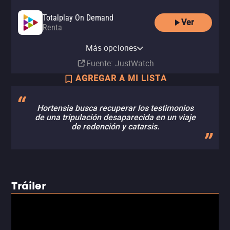
Totalplay On Demand
Ver
Renta
Amazon Video
Apple TV Store
Tubi TV
Renta
Comprar
Más opciones
MX$40.00
MX$49.00
Fuente
: JustWatch
AGREGAR A MI LISTA
Hortensia busca recuperar los testimonios
de una tripulación desaparecida en un viaje
de redención y catarsis.
Tráiler