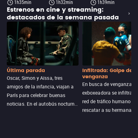
1h35min
1h32min
1h39min
Estrenos en cine y streaming:
destacados de la semana pasada
Última parada
Infiltrada: Golpe de
venganza
Oscar, Simon y Aïssa, tres
En busca de venganza, u
amigos de la infancia, viajan a
exboxeadora se infiltra e
París para celebrar buenas
red de tráfico humano pa
noticias. En el autobús nocturno
rescatar a su hermana m
N121, un intercambio entre
enfrentando criminales
pasajeros escala y la situación
despiadados, secretos
se descontrola, convirtiendo el
peligrosos y situaciones