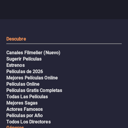
enfrentando criminales
pasajeros escala y la situación
despiadados, secretos
se descontrola, convirtiendo el
peligrosos y situaciones
viaje en un thriller urbano
extremas que ponen a pr
intenso.
resistencia.
Descubre
Canales Filmelier (Nuevo)
Sugerir Películas
Estrenos
Películas de 2026
Mejores Películas Online
Películas Online
Películas Gratis Completas
Todas Las Películas
Mejores Sagas
Actores Famosos
Películas por Año
Todos Los Directores
Géneros