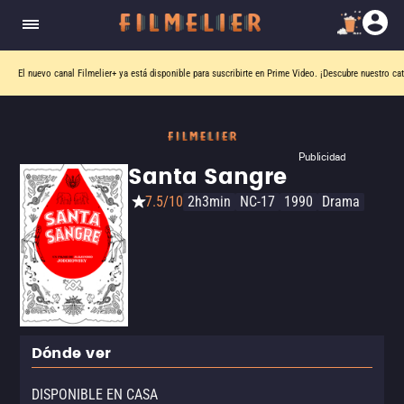
El nuevo canal
Filmelier+
ya está disponible para suscribirte en Prime Video.
¡Descubre nuestro ca
Publicidad
Santa Sangre
7.5/10
2h3min
NC-17
1990
Drama
Dónde ver
DISPONIBLE EN CASA