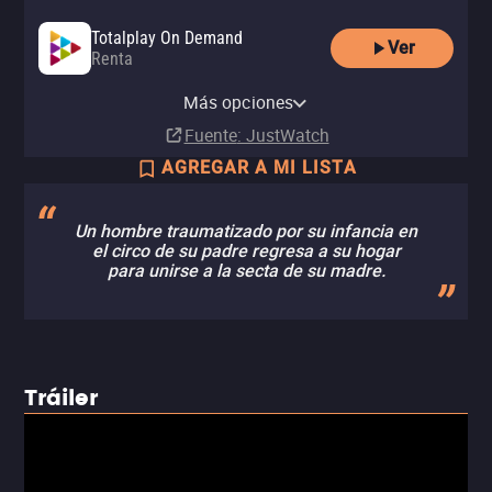
Totalplay On Demand
Ver
Renta
Amazon Video
Apple TV Store
izzitv
Tubi TV
Renta
Comprar
Más opciones
Renta
MX$40.00
MX$99.00
Fuente
: JustWatch
AGREGAR A MI LISTA
Un hombre traumatizado por su infancia en
el circo de su padre regresa a su hogar
para unirse a la secta de su madre.
Tráiler