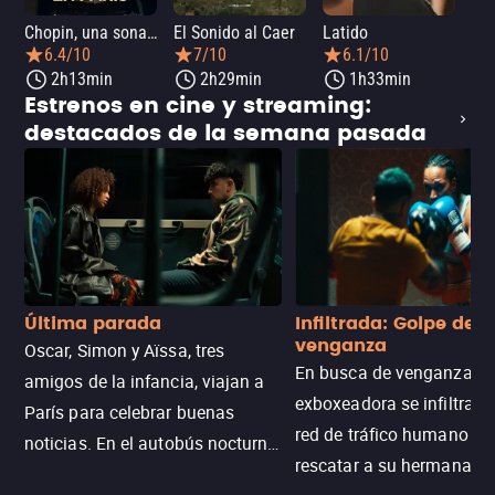
Chopin, una sonata en París
El Sonido al Caer
Latido
Ca
6.4/10
7/10
6.1/10
2h13min
2h29min
1h33min
Estrenos en cine y streaming:
destacados de la semana pasada
Última parada
Infiltrada: Golpe de
venganza
Oscar, Simon y Aïssa, tres
En busca de venganza, u
amigos de la infancia, viajan a
exboxeadora se infiltra e
París para celebrar buenas
red de tráfico humano pa
noticias. En el autobús nocturno
rescatar a su hermana m
N121, un intercambio entre