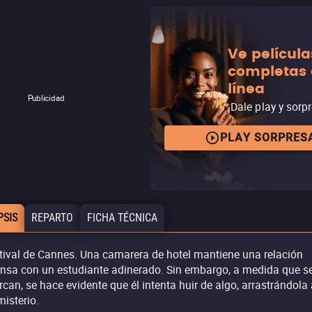
Ve película
completas
línea
Publicidad
¡Dale play y sorp
PLAY SORPRES
PSIS
REPARTO
FICHA TÉCNICA
tival de Cannes. Una camarera de hotel mantiene una relación
ensa con un estudiante adinerado. Sin embargo, a medida que s
rcan, se hace evidente que él intenta huir de algo, arrastrándola
misterio.