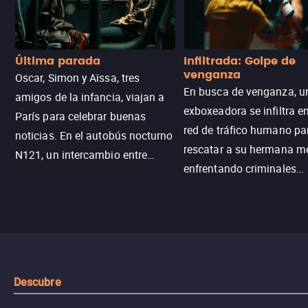
Última parada
Infiltrada: Golpe de
venganza
Oscar, Simon y Aïssa, tres
En busca de venganza, u
amigos de la infancia, viajan a
exboxeadora se infiltra e
París para celebrar buenas
red de tráfico humano pa
noticias. En el autobús nocturno
rescatar a su hermana m
N121, un intercambio entre
enfrentando criminales
pasajeros escala y la situación
despiadados, secretos
se descontrola, convirtiendo el
peligrosos y situaciones
viaje en un thriller urbano
extremas que ponen a pr
intenso.
resistencia.
Descubre