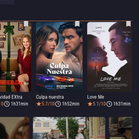
vidad EXtra
Culpa nuestra
Love Me
10
1h31min
5.7/10
1h52min
5.1/10
1h31min