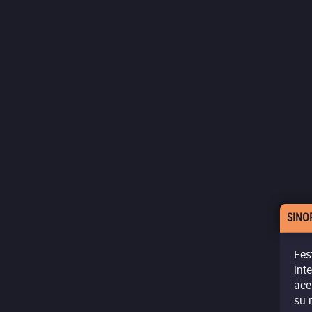
SINO
Fes
int
ace
su 