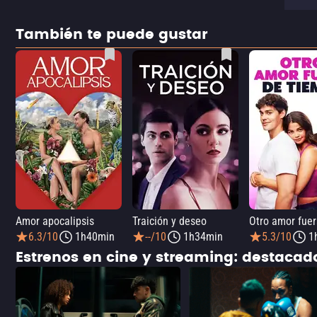
También te puede gustar
Amor apocalipsis
Traición y deseo
6.3/10
1h40min
--/10
1h34min
5.3/10
1
Estrenos en cine y streaming: destaca