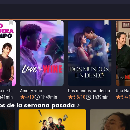
Otro amor fuera de tiempo
Amor y vino
Dos mundos, un deseo
Una Na
h41min
--/10
1h49min
5.8/10
1h39min
5.4/
dos de la semana pasada