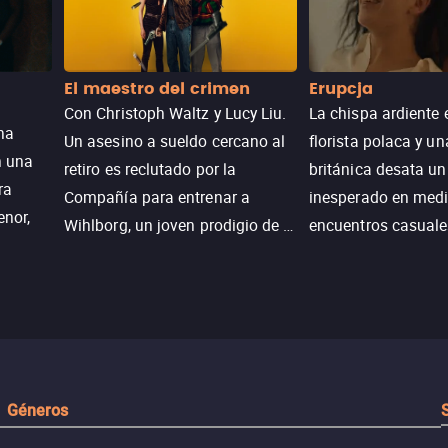
El maestro del crimen
Erupcja
Con Christoph Waltz y Lucy Liu.
La chispa ardiente 
na
Un asesino a sueldo cercano al
florista polaca y un
n una
retiro es reclutado por la
británica desata u
ra
Compañía para entrenar a
inesperado en medi
enor,
Wihlborg, un joven prodigio de la
encuentros casuale
Generación Z con grandes
momentos mágicos
habilidades y una actitud
desafiante.
ueba su
Géneros