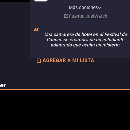
Amazon Video
Apple TV (iTunes)
Ads
Más opciones
Comprar
Renta
MX$149.00
Suscripción
Fuente
: JustWatch
Una camarera de hotel en el Festival de
Cannes se enamora de un estudiante
adinerado que oculta un misterio.
AGREGAR A MI LISTA
ler