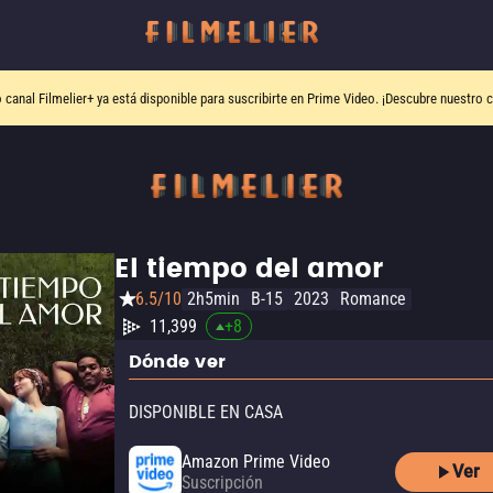
o canal
Filmelier+
ya está disponible para suscribirte en Prime Video.
¡Descubre nuestro c
El tiempo del amor
6.5/10
2h5min
B-15
2023
Romance
11,399
+
8
Dónde ver
DISPONIBLE EN CASA
Amazon Prime Video
Ver
Suscripción
Amazon Prime Video with