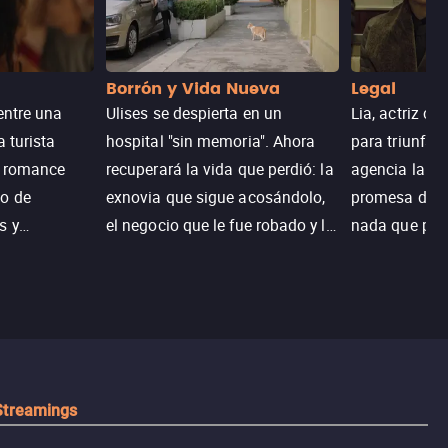
Borrón y Vida Nueva
Legal
entre una
Ulises se despierta en un
Lia, actriz c
a turista
hospital "sin memoria". Ahora
para triunfar
n romance
recuperará la vida que perdió: la
agencia la es
o de
exnovia que sigue acosándolo,
promesa de vi
s y
el negocio que le fue robado y la
nada que perd
.
casa de sus sueños; sin
Juana, argen
embargo, no todo es como lo
historia. Jun
recordaba.
sobrevivir, af
algo mejor.
Streamings