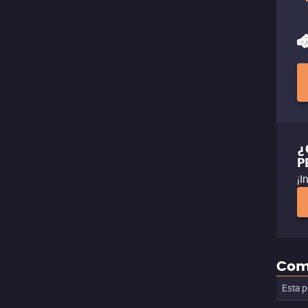
¿
P
¡I
Com
Esta p