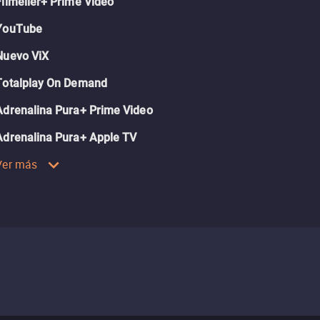
Filmelier+ Prime Video
YouTube
Nuevo ViX
Totalplay On Demand
Adrenalina Pura+ Prime Video
Adrenalina Pura+ Apple TV
Ver más