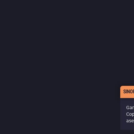
SINO
Gan
Cop
ase