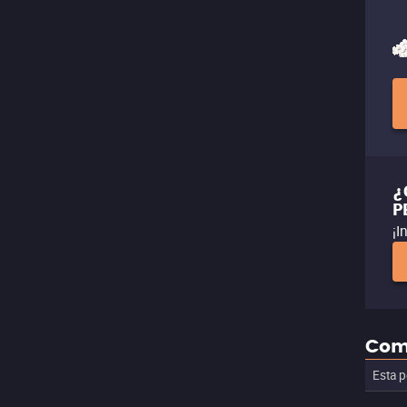
¿
P
¡I
Com
Esta p