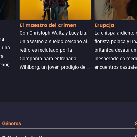
El maestro del crimen
Erupcja
Con Christoph Waltz y Lucy Liu.
La chispa ardiente 
na
Un asesino a sueldo cercano al
florista polaca y un
n una
retiro es reclutado por la
británica desata u
ra
Compañía para entrenar a
inesperado en medi
enor,
Wihlborg, un joven prodigio de la
encuentros casuale
Generación Z con grandes
momentos mágicos
habilidades y una actitud
desafiante.
ueba su
Géneros