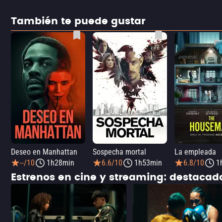
También te puede gustar
Deseo en Manhattan
Sospecha mortal
La empleada
--/10
1h28min
6.6/10
1h53min
6.8/10
1
Estrenos en cine y streaming: destaca