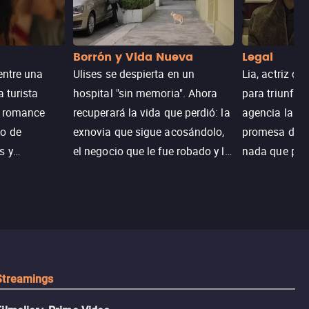
Borrón y Vida Nueva
Legal
entre una
Ulises se despierta en un
Lia, actriz c
a turista
hospital "sin memoria". Ahora
para triunfar
n romance
recuperará la vida que perdió: la
agencia la es
o de
exnovia que sigue acosándolo,
promesa de vi
s y
el negocio que le fue robado y la
nada que perd
.
casa de sus sueños; sin
Juana, argen
embargo, no todo es como lo
historia. Jun
recordaba.
sobrevivir, af
algo mejor.
Streamings