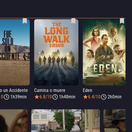
o un Accidente
Camina o muere
Eden
10
1h39min
6.8/10
1h48min
6.4/10
2h0min