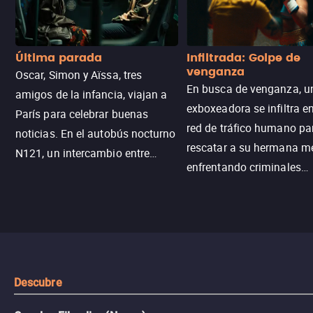
Última parada
Infiltrada: Golpe de
venganza
Oscar, Simon y Aïssa, tres
En busca de venganza, u
amigos de la infancia, viajan a
exboxeadora se infiltra e
París para celebrar buenas
red de tráfico humano pa
noticias. En el autobús nocturno
rescatar a su hermana m
N121, un intercambio entre
enfrentando criminales
pasajeros escala y la situación
despiadados, secretos
se descontrola, convirtiendo el
peligrosos y situaciones
viaje en un thriller urbano
extremas que ponen a pr
intenso.
resistencia.
Descubre