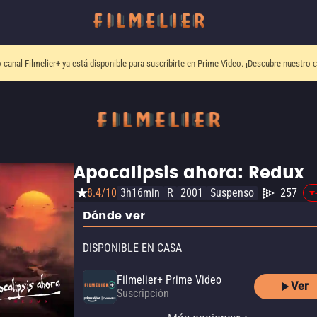
o canal
Filmelier+
ya está disponible para suscribirte en Prime Video.
¡Descubre nuestro c
Apocalipsis ahora: Redux
8.4/10
3h16min
R
2001
Suspenso
257
Dónde ver
DISPONIBLE EN CASA
Filmelier+ Prime Video
Ver
Suscripción
MUBI