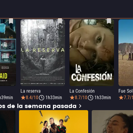
La reserva
La Confesión
Fue Sol
h39min
8.4/10
1h33min
8.7/10
1h33min
7.7/
dos de la semana pasada