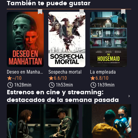
También te puede gustar
Deseo en Manhattan
Sospecha mortal
La empleada
La 
--/10
6.6/10
6.8/10
1h28min
1h53min
1h39min
Estrenos en cine y streaming:
destacados de la semana pasada