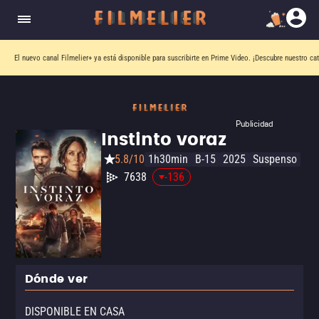
El nuevo canal
Filmelier+
ya está disponible para suscribirte en Prime Video.
¡Descubre nuestro ca
Publicidad
Instinto voraz
5.8/10
1h30min
B-15
2025
Suspenso
7638
-136
Dónde ver
DISPONIBLE EN CASA