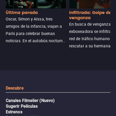
Última parada
Infiltrada: Golpe de
venganza
Oscar, Simon y Aïssa, tres
En busca de venganza, u
amigos de la infancia, viajan a
exboxeadora se infiltra e
París para celebrar buenas
red de tráfico humano pa
noticias. En el autobús nocturno
rescatar a su hermana m
N121, un intercambio entre
enfrentando criminales
pasajeros escala y la situación
despiadados, secretos
se descontrola, convirtiendo el
peligrosos y situaciones
viaje en un thriller urbano
extremas que ponen a pr
intenso.
resistencia.
Descubre
Canales Filmelier (Nuevo)
Sugerir Películas
Estrenos