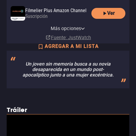
Filmelier Plus Amazon Channel
Ver
Suscripción
Amazon Video
Apple TV Store
YouTube
izzitv
Comprar
Comprar
Más opciones
Renta
Renta
MX$99.00
MX$99.00
Fuente
: JustWatch
AGREGAR A MI LISTA
Un joven sin memoria busca a su novia
desaparecida en un mundo post-
apocalíptico junto a una mujer excéntrica.
Tráiler