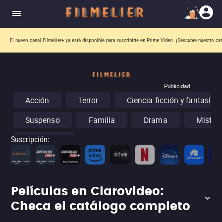
El nuevo canal
Filmelier+
ya está disponible para suscribirte en Prime Video.
¡Descubre nuestro ca
Publicidad
Acción
Terror
Ciencia ficción y fantasía
Suspenso
Familia
Drama
Misteri
Conciertos
Suscripción
:
Películas en Clarovideo:
Checa el catálogo completo