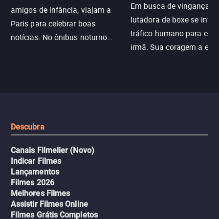
Em busca de vingança, u
amigos de infância, viajam a
lutadora de boxe se infilt
Paris para celebrar boas
tráfico humano para enco
notícias. No ônibus noturno
irmã. Sua coragem a enfr
N121 de volta, uma troca entre
com criminosos implacáv
passageiros escala e a situação
segredos perigosos e sit
sai do controle, transformando a
que testam sua resistênci
viagem em um intenso thriller
urbano.
Descubra
Canais Filmelier (Novo)
Indicar Filmes
Lançamentos
Filmes 2026
Melhores Filmes
Assistir Filmes Online
Filmes Grátis Completos