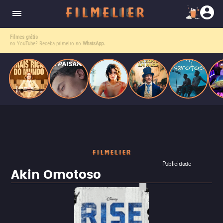
corrupção política envolvendo um ex-presidente.
do
Mundo
Filmes grátis
no YouTube? Receba primeiro no
WhatsApp.
Publicidade
Akin Omotoso