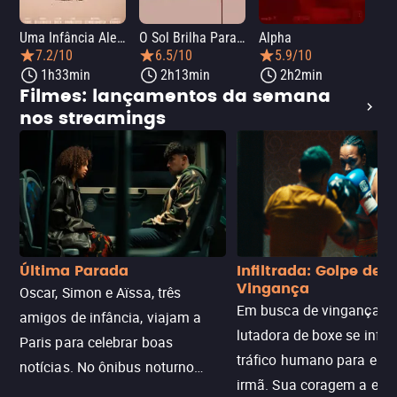
Uma Infância Alemã
O Sol Brilha Para Todos
Alpha
7.2/10
6.5/10
5.9/10
1h33min
2h13min
2h2min
Filmes: lançamentos da semana
nos streamings
Última Parada
Infiltrada: Golpe de
Vingança
Oscar, Simon e Aïssa, três
Em busca de vingança, u
amigos de infância, viajam a
lutadora de boxe se infilt
Paris para celebrar boas
tráfico humano para enco
notícias. No ônibus noturno
irmã. Sua coragem a enfr
N121 de volta, uma troca entre