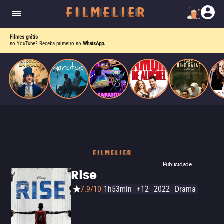
enquanto luta contra uma doença. Ele compõe
Paris
obras-primas, participa de festas e busca romance
em meio a círculos aristocráticos e reais.
Filmes grátis
no YouTube? Receba primeiro no
WhatsApp.
Publicidade
Rise
7.9/10
1h53min
+12
2022
Drama