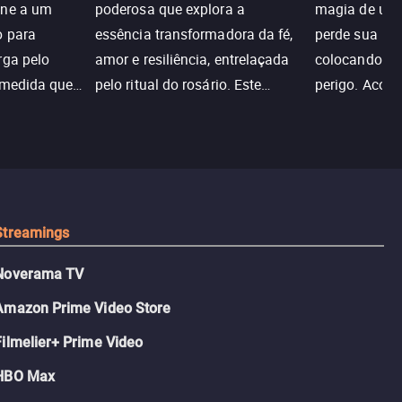
une a um
poderosa que explora a
magia de um 
o para
essência transformadora da fé,
perde sua invi
rga pelo
amor e resiliência, entrelaçada
colocando su
 medida que
pelo ritual do rosário. Este
perigo. Aco
trada, o
drama cativante envolve o
Christine, e
lho ameaça a
público com sua profundidade
aventura para
emocional e narrativa
poderes e sal
inspiradora.
Streamings
Noverama TV
Amazon Prime Video Store
Filmelier+ Prime Video
HBO Max