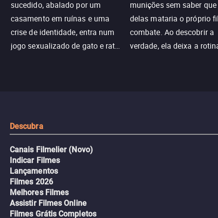
sucedido, abalado por um
munições sem saber qu
casamento em ruínas e uma
delas mataria o próprio f
crise de identidade, entra num
combate. Ao descobrir a
jogo sexualizado de gato e rato
verdade, ela deixa a rotin
com uma mulher branca
fábrica e parte em uma 
misteriosa no metrô. A escalada
implacável contra quem
leva a um desfecho violento.
escondeu os fatos, dispo
tudo pela vingança.
Descubra
Canais Filmelier (Novo)
Indicar Filmes
Lançamentos
Filmes 2026
Melhores Filmes
Assistir Filmes Online
Filmes Grátis Completos