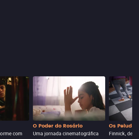
O Poder do Rosário
Os Peludos
dorme com
Uma jornada cinematográfica
Finnick, desc