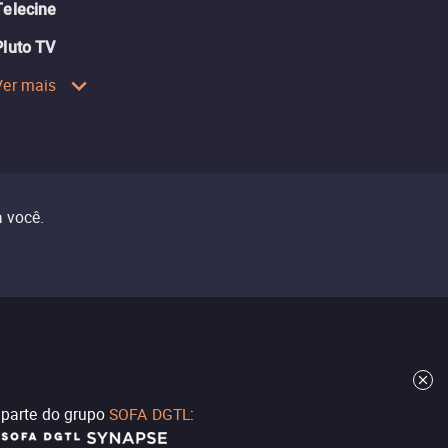
Telecine
Pluto TV
Ver mais
 você.
z parte do grupo
SOFA DGTL
: