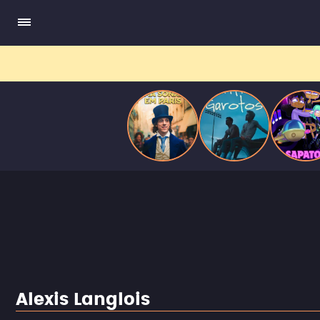
compõe obras-primas, participa de festas e busca romance em
Paris
meio a círculos aristocráticos e reais.
Alexis Langlois