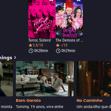
Terror, Sisters!
The Demons of Dorothy
5.8/10
--/10
0h28min
0h29min
mings
Bom Garoto
No Caminho
e monta
Tommy, 19 anos, vive entre
Um andarilho que 