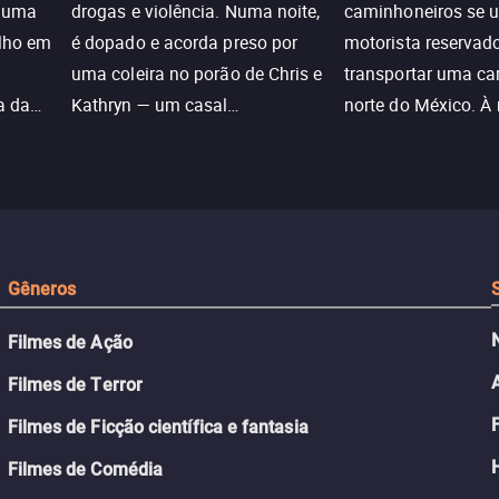
e uma
drogas e violência. Numa noite,
caminhoneiros se 
ilho em
é dopado e acorda preso por
motorista reservad
uma coleira no porão de Chris e
transportar uma ca
a da
Kathryn — um casal
norte do México. À
caçada
aparentemente comum decidido
se aproximam na es
a transformá-lo num “bom
passado do andari
sta a
menino.”
segurança deles.
Gêneros
Filmes de Ação
Filmes de Terror
Filmes de Ficção científica e fantasia
Filmes de Comédia