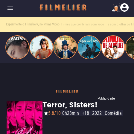
homens gays, coloca sua carreira em risco
quando se apaixona por um de seus alvos.
Entre tantas opções,
receba o que mais vale seu tempo!
Toda sexta, no seu e-mail.
Publicidade
Terror, Sisters!
5.8/10
0h28min
+18
2022
Comédia