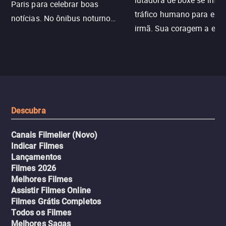
lutadora de boxe se infilt
Paris para celebrar boas
tráfico humano para enco
notícias. No ônibus noturno
irmã. Sua coragem a enfr
N121 de volta, uma troca entre
com criminosos implacáv
passageiros escala e a situação
segredos perigosos e sit
sai do controle, transformando a
que testam sua resistênci
viagem em um intenso thriller
urbano.
Descubra
Canais Filmelier (Novo)
Indicar Filmes
Lançamentos
Filmes 2026
Melhores Filmes
Assistir Filmes Online
Filmes Grátis Completos
Todos os Filmes
Melhores Sagas