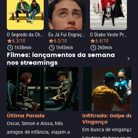
O Segredo da Chef
Eu Já Fui Engraçada
O Diabo Veste Prada 2
O 
6.3/10
6.5/10
6.4/10
1h38min
1h45min
2h0min
Filmes: lançamentos da semana
nos streamings
Última Parada
Infiltrada: Golpe de
Vingança
Oscar, Simon e Aïssa, três
Em busca de vingança, u
amigos de infância, viajam a