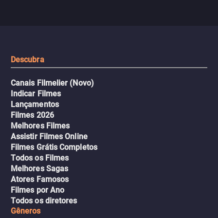
com uma mulher branca
fábrica e parte em uma 
misteriosa no metrô. A escalada
implacável contra quem
leva a um desfecho violento.
escondeu os fatos, dispo
tudo pela vingança.
Descubra
Canais Filmelier (Novo)
Indicar Filmes
Lançamentos
Filmes 2026
Melhores Filmes
Assistir Filmes Online
Filmes Grátis Completos
Todos os Filmes
Melhores Sagas
Atores Famosos
Filmes por Ano
Todos os diretores
Gêneros