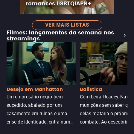
romances LGBTQIAPN+
VER MAIS LISTAS
Filmes: lançamentos da semana nos
streamings
Desejo em Manhattan
Balística
Um empresário negro bem-
Com Lena Headey. Nanc
sucedido, abalado por um
munições sem saber qu
casamento em ruínas e uma
delas mataria o próprio f
crise de identidade, entra num
combate. Ao descobrir a
jogo sexualizado de gato e rato
verdade, ela deixa a rotin