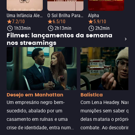
Uma Infância Alemã
O Sol Brilha Para Todos
Alpha
7.2/10
6.5/10
5.9/10
1h33min
2h13min
2h2min
Filmes: lançamentos da semana
nos streamings
Desejo em Manhattan
Balística
Um empresário negro bem-
Com Lena Headey. Nanc
sucedido, abalado por um
munições sem saber qu
casamento em ruínas e uma
delas mataria o próprio f
crise de identidade, entra num
combate. Ao descobrir a