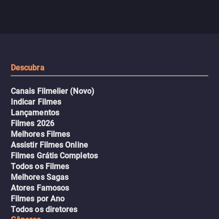
jogo sexualizado de gato e rato
verdade, ela deixa a rotin
com uma mulher branca
fábrica e parte em uma 
misteriosa no metrô. A escalada
implacável contra quem
leva a um desfecho violento.
escondeu os fatos, dispo
tudo pela vingança.
Descubra
Canais Filmelier (Novo)
Indicar Filmes
Lançamentos
Filmes 2026
Melhores Filmes
Assistir Filmes Online
Filmes Grátis Completos
Todos os Filmes
Melhores Sagas
Atores Famosos
Filmes por Ano
Todos os diretores