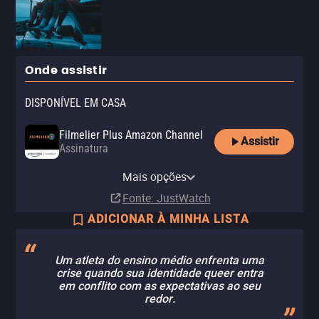
Onde assistir
DISPONÍVEL EM CASA
Filmelier Plus Amazon Channel
Assistir
Assinatura
Amazon Video
Apple TV Store
Claro TV+
Vivo Play
Mais opções
Compra
Compra
Aluguel
Aluguel
R$ 29,90
R$ 29,90
Fonte
: JustWatch
ADICIONAR À MINHA LISTA
Um atleta do ensino médio enfrenta uma
crise quando sua identidade queer entra
em conflito com as expectativas ao seu
redor.