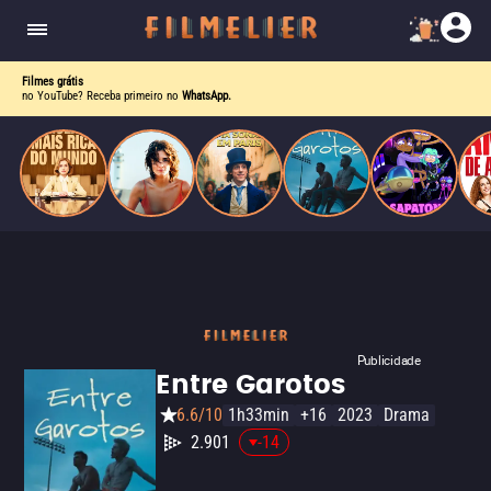
corrupção política envolvendo um ex-presidente.
do
Mundo
Filmes grátis
no YouTube? Receba primeiro no
WhatsApp.
Publicidade
Entre Garotos
6.6/10
1h33min
+16
2023
Drama
2.901
-14