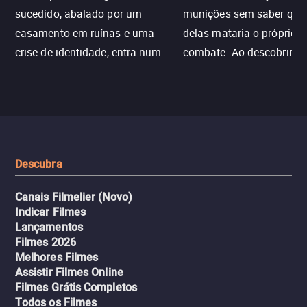
sucedido, abalado por um
munições sem saber qu
casamento em ruínas e uma
delas mataria o próprio f
crise de identidade, entra num
combate. Ao descobrir a
jogo sexualizado de gato e rato
verdade, ela deixa a rotin
com uma mulher branca
fábrica e parte em uma 
misteriosa no metrô. A escalada
implacável contra quem
leva a um desfecho violento.
escondeu os fatos, dispo
tudo pela vingança.
Descubra
Canais Filmelier (Novo)
Indicar Filmes
Lançamentos
Filmes 2026
Melhores Filmes
Assistir Filmes Online
Filmes Grátis Completos
Todos os Filmes