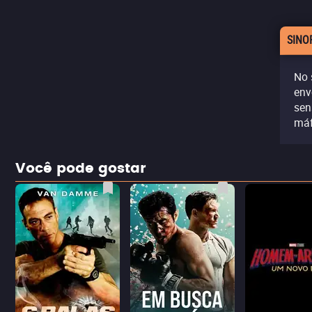
SINO
No 
env
sen
máf
Você pode gostar