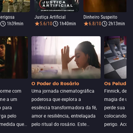
erigosa
Justiça Artificial
Dinheiro Suspeito
1h39min
5.6/10
1h40min
6.8/10
2h13min
O Poder do Rosário
Os Peludos
dorme com
Uma jornada cinematográfica
Finnick, desc
une a um
poderosa que explora a
magia de um 
o para
essência transformadora da fé,
perde sua invi
rga pelo
amor e resiliência, entrelaçada
colocando su
 medida que
pelo ritual do rosário. Este
perigo. Aco
trada, o
drama cativante envolve o
Christine, e