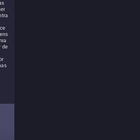
as
her
ntra
nce
gens
nia
r de
or
mas