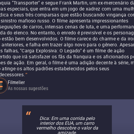
nquia "Transporter" e segue Frank Martin, um ex-mercenário d
ças especiais, que entra em um jogo de xadrez com uma mul
ídica e seus três comparsas que estão buscando vingança co
sinistro mafioso russo. O filme apresenta impressionantes
seguições de carros, intensas cenas de luta, e uma performa
ida do elenco. No entanto, o enredo é previsível e os persona
 estão bem desenvolvidos. O filme carece do charme e da iro
 anteriores, e falha em trazer algo novo para o gênero. Apesa
s falhas, "Carga Explosiva: O Legado" é um filme de ação
ertido que irá satisfazer os fãs da franquia e os aficionados p
mes de ação. Em geral, o filme é uma adição decente à série, 
 atinge os altos padrões estabelecidos pelos seus
decessores.
"
Filmelier
As nossas sugestões
Dica: Em uma corrida pelo
interior dos EUA, um carro
vermelho descobre o valor da
amizade.