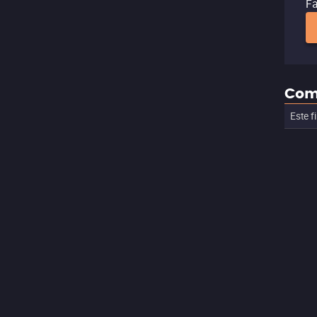
Fa
Com
Este f