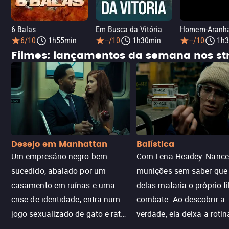
6 Balas
Em Busca da Vitória
6/10
1h55min
--/10
1h30min
--/10
1h3
Filmes: lançamentos da semana nos s
Desejo em Manhattan
Balística
Um empresário negro bem-
Com Lena Headey. Nanc
sucedido, abalado por um
munições sem saber qu
casamento em ruínas e uma
delas mataria o próprio f
crise de identidade, entra num
combate. Ao descobrir a
jogo sexualizado de gato e rato
verdade, ela deixa a rotin
com uma mulher branca
fábrica e parte em uma 