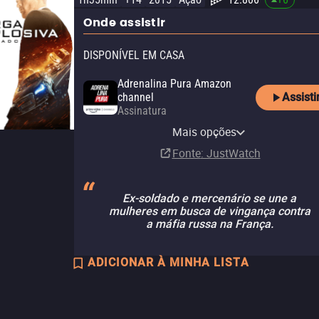
Onde assistir
DISPONÍVEL EM CASA
Adrenalina Pura Amazon
Assisti
channel
Assinatura
Adrenalina Pura Apple TV
Adrenalina Pura+ Claro tv+
Paramount+
Telecine Amazon Channel
channel
Mais opções
Assinatura
Assinatura
Assinatura
Assinatura
Fonte
: JustWatch
Ex-soldado e mercenário se une a
mulheres em busca de vingança contra
a máfia russa na França.
ADICIONAR À MINHA LISTA