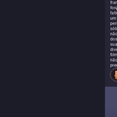
fra
for
fat
um 
per
sól
não
dos
sua
div
fil
não
pre