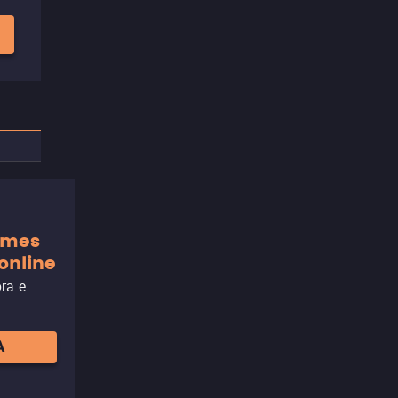
ilmes
online
ora e
A