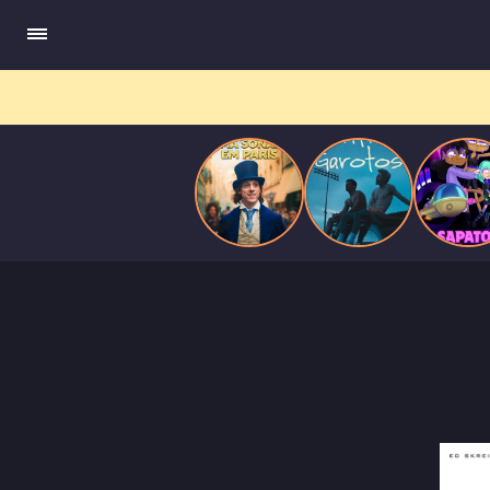
compõe obras-primas, participa de festas e busca romance em
Paris
meio a círculos aristocráticos e reais.