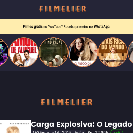
Filmes grátis
no YouTube? Receba primeiro no
WhatsApp.
Carga Explosiva: O Legado
1h35min
+14
2015
Ação
12.806
+
6