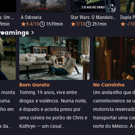
Homem-Aranha: Um Novo Dia
A Odisseia
Star Wars: O Mandaloriano e Grogu
Dupla P
9min
8.4/10
1h39min
7/10
2h1min
--/10
treamings
Bom Garoto
No Caminho
e monta
Tommy, 19 anos, vive entre
Um andarilho que 
e uma
drogas e violência. Numa noite,
caminhoneiros se 
ilho em
é dopado e acorda preso por
motorista reservad
uma coleira no porão de Chris e
transportar uma ca
a da
Kathryn — um casal
norte do México. À
caçada
aparentemente comum decidido
se aproximam na es