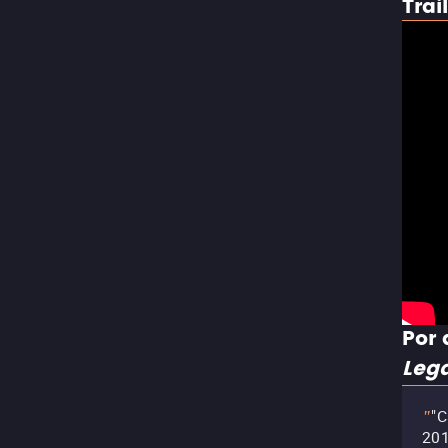
Trai
Por 
Leg
"C
"
201