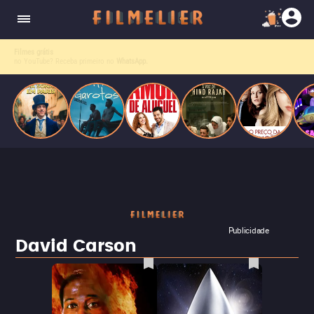
enquanto luta contra uma doença. Ele compõe
Paris
obras-primas, participa de festas e busca romance
em meio a círculos aristocráticos e reais.
Filmes grátis
no YouTube? Receba primeiro no
WhatsApp.
Publicidade
David Carson