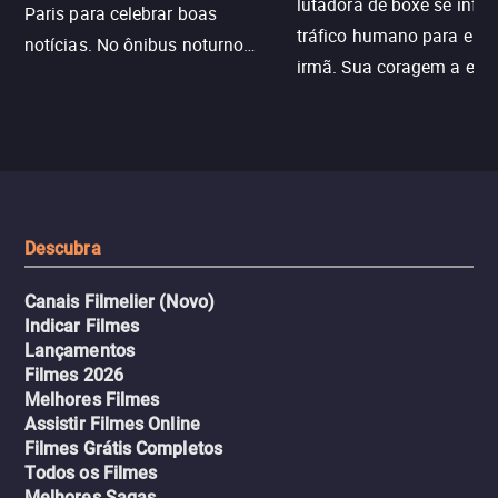
lutadora de boxe se infilt
Paris para celebrar boas
tráfico humano para enco
notícias. No ônibus noturno
irmã. Sua coragem a enfr
N121 de volta, uma troca entre
com criminosos implacáv
passageiros escala e a situação
segredos perigosos e sit
sai do controle, transformando a
que testam sua resistênci
viagem em um intenso thriller
urbano.
Descubra
Canais Filmelier (Novo)
Indicar Filmes
Lançamentos
Filmes 2026
Melhores Filmes
Assistir Filmes Online
Filmes Grátis Completos
Todos os Filmes
Melhores Sagas