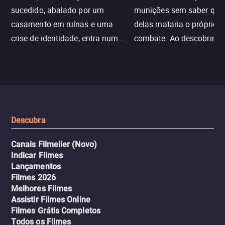
sucedido, abalado por um
munições sem saber qu
casamento em ruínas e uma
delas mataria o próprio f
crise de identidade, entra num
combate. Ao descobrir a
jogo sexualizado de gato e rato
verdade, ela deixa a rotin
com uma mulher branca
fábrica e parte em uma 
misteriosa no metrô. A escalada
implacável contra quem
leva a um desfecho violento.
escondeu os fatos, dispo
tudo pela vingança.
Descubra
Canais Filmelier (Novo)
Indicar Filmes
Lançamentos
Filmes 2026
Melhores Filmes
Assistir Filmes Online
Filmes Grátis Completos
Todos os Filmes