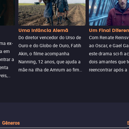
Uma Infância Alemã
Um Final Difere
Do diretor vencedor do Urso de
Com Renate Reinsve
ma ex-
Ouro e do Globo de Ouro, Fatih
ao Oscar, e Gael Ga
ra em
Akin, o filme acompanha
este drama sci-fi 
ntrar a
Nanning, 12 anos, que ajuda a
dois amantes que 
enta
mãe na ilha de Amrum ao fim
reencontrar após a
eis,
da guerra. Quando a paz chega,
meio de uma tecno
uações
a aparente proteção da ilha se
oferece uma última
a.
rompe e ele precisa encarar o
reviver o que senti
passado.
Gêneros