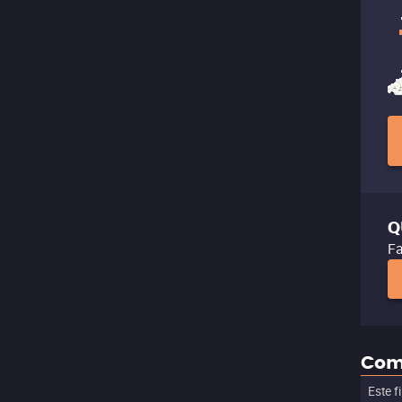
Q
Fa
Com
Este f