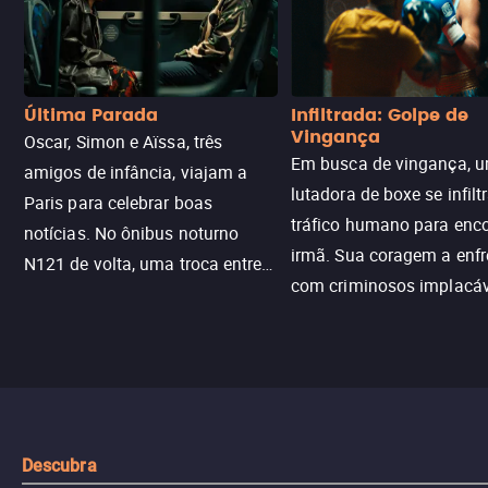
Última Parada
Infiltrada: Golpe de
Vingança
Oscar, Simon e Aïssa, três
Em busca de vingança, u
amigos de infância, viajam a
lutadora de boxe se infilt
Paris para celebrar boas
tráfico humano para enco
notícias. No ônibus noturno
irmã. Sua coragem a enfr
N121 de volta, uma troca entre
com criminosos implacáv
passageiros escala e a situação
segredos perigosos e sit
sai do controle, transformando a
que testam sua resistênci
viagem em um intenso thriller
urbano.
Descubra