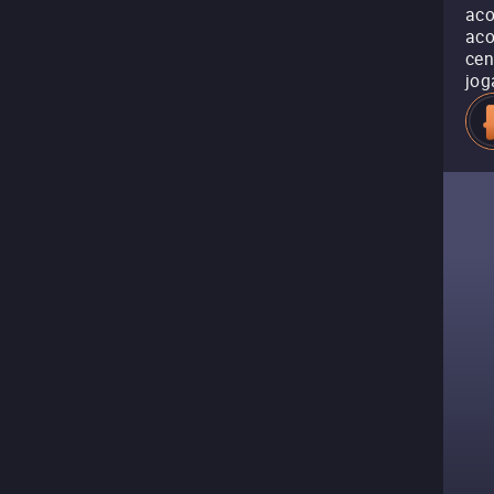
aco
aco
cen
jog