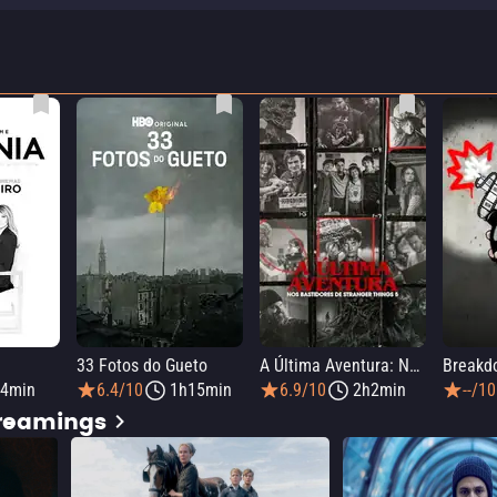
33 Fotos do Gueto
A Última Aventura: Nos Bastidores de Stranger Things 5
Breakd
4min
6.4/10
1h15min
6.9/10
2h2min
--/10
treamings