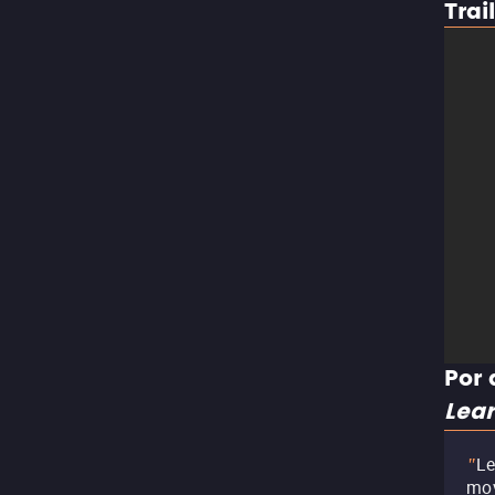
Trai
Por 
Lear
Le
"
mov