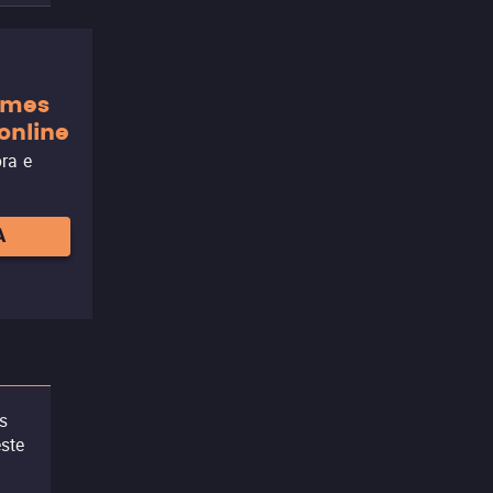
ilmes
online
ora e
A
s
ste