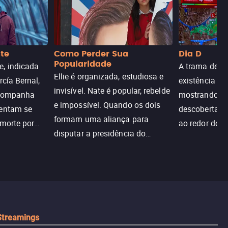
nte
Como Perder Sua
Dia D
Popularidade
, indicada
A trama de DI
Ellie é organizada, estudiosa e
rcía Bernal,
existência de
invisível. Nate é popular, rebelde
acompanha
mostrando c
e impossível. Quando os dois
tentam se
descoberta ir
formam uma aliança para
 morte por
ao redor do 
disputar a presidência do
logia que
sociedade atu
colégio, o plano era simples —
 chance de
até o coração resolver complicar
am.
tudo.
Streamings