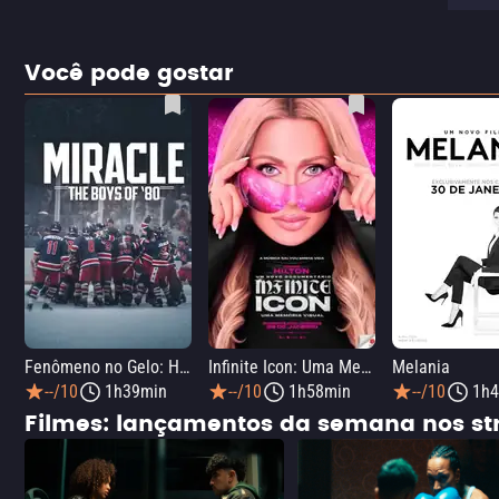
Você pode gostar
Fenômeno no Gelo: Hóquei na Guerra Fria
Infinite Icon: Uma Memória Visual
Melania
--/10
1h39min
--/10
1h58min
--/10
1h4
Filmes: lançamentos da semana nos s