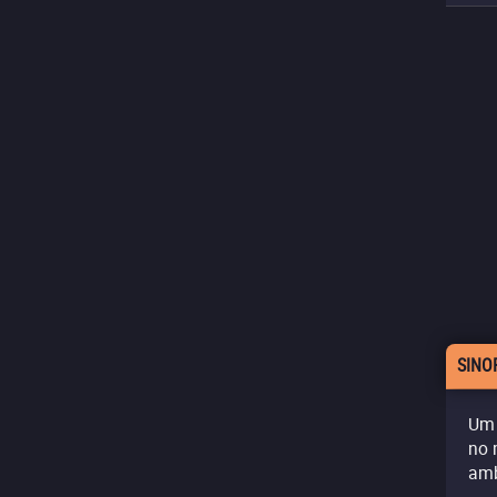
SINO
Um 
no 
amb