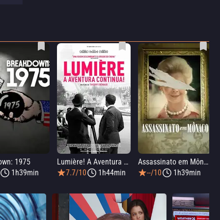
own: 1975
Lumière! A Aventura Continua
Assassinato em Mônaco
1h39min
7.7/10
1h44min
--/10
1h39min