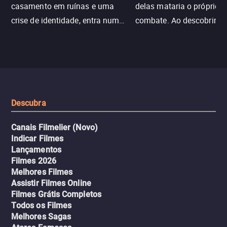
casamento em ruínas e uma
delas mataria o próprio f
crise de identidade, entra num
combate. Ao descobrir a
jogo sexualizado de gato e rato
verdade, ela deixa a rotin
com uma mulher branca
fábrica e parte em uma 
misteriosa no metrô. A escalada
implacável contra quem
leva a um desfecho violento.
escondeu os fatos, dispo
tudo pela vingança.
Descubra
Canais Filmelier (Novo)
Indicar Filmes
Lançamentos
Filmes 2026
Melhores Filmes
Assistir Filmes Online
Filmes Grátis Completos
Todos os Filmes
Melhores Sagas