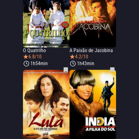
O Quatrilho
A Paixão de Jacobina
6.8/10
4.2/10
1h54min
1h43min