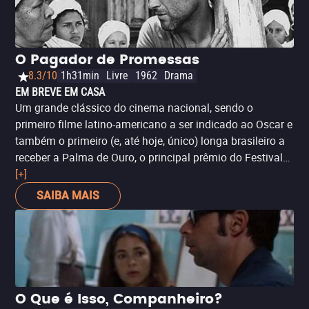
O Pagador de Promessas
8.3/10
1h31min
Livre
1962
Drama
EM BREVE EM CASA
Um grande clássico do cinema nacional, sendo o
primeiro filme latino-americano a ser indicado ao Oscar e
também o primeiro (e, até hoje, único) longa brasileiro a
receber a Palma de Ouro, o principal prêmio do Festival
de Cannes - 'Orfeu Negro', que venceu a premiação em
[+]
1959, é considerada uma produção francesa. Trata-se de
SAIBA MAIS
um olhar crítico à sociedade, abordando o uso da religião
como controle social e a intolerância cultural - isso
enquanto valoriza a nossa própria herança étnica.
Apesar da produção parecer datada aos olhos dos mais
novos, este é um relato atemporal.
O Que é Isso, Companheiro?