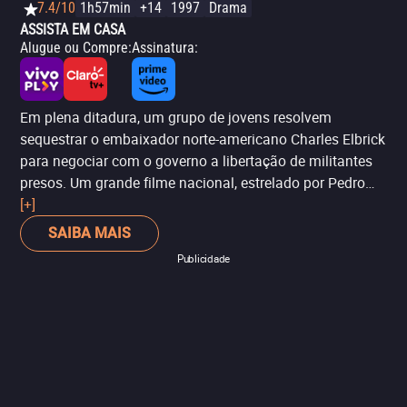
7.4/10
1h57min
+14
1997
Drama
ASSISTA EM CASA
Alugue ou Compre
:
Assinatura
:
Em plena ditadura, um grupo de jovens resolvem
sequestrar o embaixador norte-americano Charles Elbrick
para negociar com o governo a libertação de militantes
presos. Um grande filme nacional, estrelado por Pedro
Cardoso, Fernanda Torres, Cláudia Abreu, Matheus
[+]
Nachtergaele e Alan Arkin, dirigido por Bruno Barreto.
SAIBA MAIS
Baseado no livro homônimo de Fernando Gabeira
Publicidade
inspirado em fatos reais. ‘O Que É Isso, Companheiro?’
concorreu ao Oscar de Melhor Filme Estrangeiro, em
1998. Infelizmente, não levou o prêmio, mas valeu o
reconhecimento.