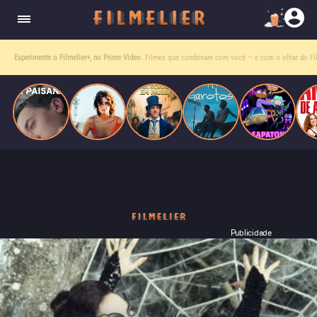
homens gays, coloca sua carreira em risco
quando se apaixona por um de seus alvos.
Entre tantas opções,
receba o que mais vale seu tempo!
Toda sexta, no seu e-mail.
Publicidade