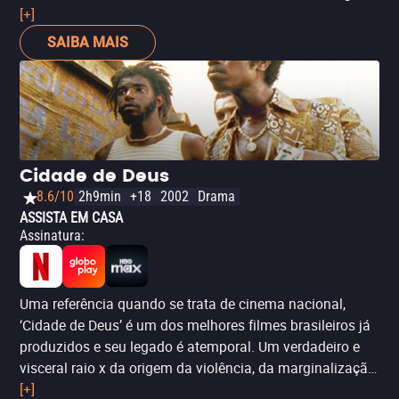
pela crítica e ainda ficou com uma indicação ao Oscar,
[+]
de Melhor Animação. São poucas as produções
SAIBA MAIS
nacionais que conseguem tal reconhecimento. ‘O Menino
e o Mundo’ foi criado com lápis de cor, giz de cera e
colagens, e foi longe! Vale a pena ser assistido!
Cidade de Deus
8.6/10
2h9min
+18
2002
Drama
ASSISTA EM CASA
Assinatura
:
Uma referência quando se trata de cinema nacional,
‘Cidade de Deus’ é um dos melhores filmes brasileiros já
produzidos e seu legado é atemporal. Um verdadeiro e
visceral raio x da origem da violência, da marginalização
e do tráfico de drogas, dando nome e uma vida para
[+]