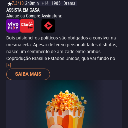
7.3/10
2h0min
+14
1985
Drama
ASSISTA EM CASA
Alugue ou Compre
:
Assinatura
:
Dois prisioneiros políticos são obrigados a conviver na
mesma cela. Apesar de terem personalidades distintas,
nasce um sentimento de amizade entre ambos.
Coprodução Brasil e Estados Unidos, que vai fundo no
pior período de repressão das ditaduras na América
[+]
Latina. Mais do que isso: é uma grande obra
SAIBA MAIS
metalinguística, com um "filme dentro do filme". Com
atuações incríveis, o longa venceu um Oscar, com
William Hurt.