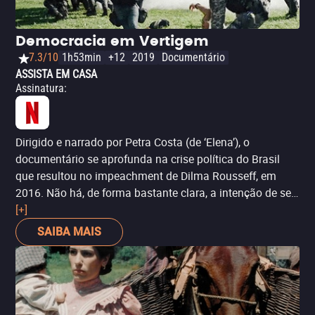
Democracia em Vertigem
7.3/10
1h53min
+12
2019
Documentário
ASSISTA EM CASA
Assinatura
:
Dirigido e narrado por Petra Costa (de ‘Elena’), o
documentário se aprofunda na crise política do Brasil
que resultou no impeachment de Dilma Rousseff, em
2016. Não há, de forma bastante clara, a intenção de ser
isento, já que o filme traz uma visão pessoal da própria
[+]
diretora (que é filha de pais que lutaram contra a
SAIBA MAIS
ditadura militar), além do olhar das ruas e do noticiário
(no Brasil e fora dele). Tudo isso ilustrado por imagens
que alternam uma perspectiva no meio das multidões e
dos fatos, com uma câmera na mão, com belas
sequências que revelam a beleza da arquitetura de