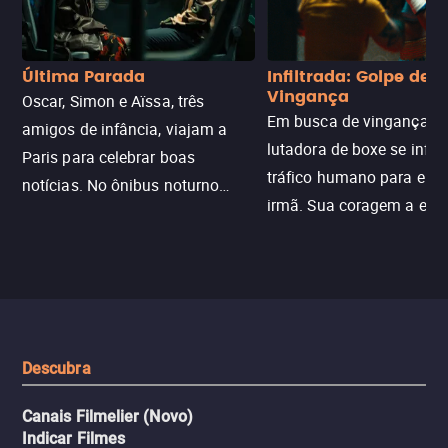
Última Parada
Infiltrada: Golpe de
Vingança
Oscar, Simon e Aïssa, três
Em busca de vingança, u
amigos de infância, viajam a
lutadora de boxe se infilt
Paris para celebrar boas
tráfico humano para enco
notícias. No ônibus noturno
irmã. Sua coragem a enfr
N121 de volta, uma troca entre
com criminosos implacáv
passageiros escala e a situação
segredos perigosos e sit
sai do controle, transformando a
que testam sua resistênci
viagem em um intenso thriller
urbano.
Descubra
Canais Filmelier (Novo)
Indicar Filmes