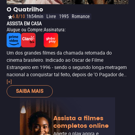
Brasília. Fechando tudo isso, temos um retrato da
O Quatrilho
polarização política que vive o país nos últimos anos.
6.8/10
1h54min
Livre
1995
Romance
Por tudo isso, a produção da Netflix foi indicada ao
ASSISTA EM CASA
Oscar de Melhor Documentário em 2020.
Alugue ou Compre
:
Assinatura
:
Um dos grandes filmes da chamada retomada do
cinema brasileiro. Indicado ao Oscar de Filme
Estrangeiro em 1996 - sendo o segundo longa-metragem
nacional a conquistar tal feito, depois de 'O Pagador de
Promessas', foi responsável por ajudar a repopularizar o
[+]
cinema brasileiro por aqui e no resto do mundo. Além
SAIBA MAIS
disso, a obra, baseada em fatos reais, retrata com
exatidão a vida dos povos imigrantes no Brasil na virada
do século XIX para o XX, numa história cheia de
Assista a filmes
romance, amor, drama, traição e resiliência.
completos online
Aperte o play agora e