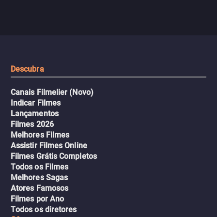
com criminosos implacáv
passageiros escala e a situação
segredos perigosos e sit
sai do controle, transformando a
que testam sua resistênci
viagem em um intenso thriller
urbano.
Descubra
Canais Filmelier (Novo)
Indicar Filmes
Lançamentos
Filmes 2026
Melhores Filmes
Assistir Filmes Online
Filmes Grátis Completos
Todos os Filmes
Melhores Sagas
Atores Famosos
Filmes por Ano
Todos os diretores