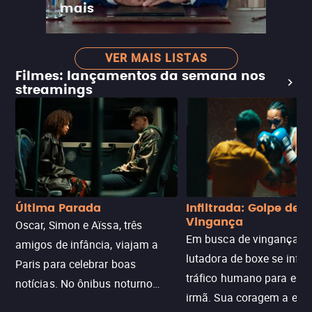
mais
VER MAIS LISTAS
Filmes: lançamentos da semana nos
streamings
Última Parada
Infiltrada: Golpe de
Vingança
Oscar, Simon e Aïssa, três
Em busca de vingança, u
amigos de infância, viajam a
lutadora de boxe se infilt
Paris para celebrar boas
tráfico humano para enco
notícias. No ônibus noturno
irmã. Sua coragem a enfr
N121 de volta, uma troca entre