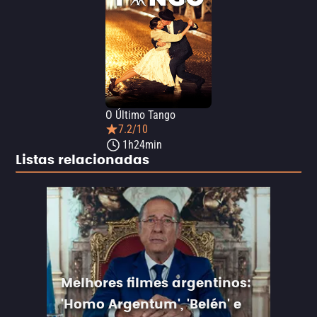
O Último Tango
7.2/10
1h24min
Listas relacionadas
Melhores filmes argentinos:
'Homo Argentum', 'Belén' e