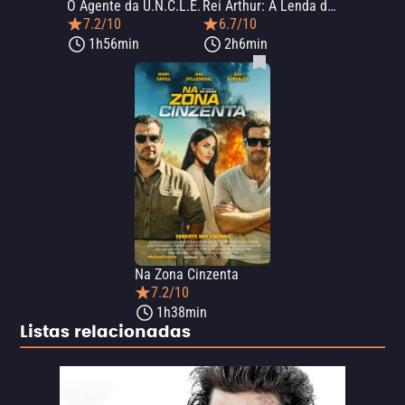
O Agente da U.N.C.L.E.
Rei Arthur: A Lenda da Espada
7.2/10
6.7/10
1h56min
2h6min
Na Zona Cinzenta
7.2/10
1h38min
Listas relacionadas