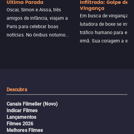
Última Parada
Infiltrada: Golpe de
Vingança
Oscar, Simon e Aïssa, três
Em busca de vingança, u
amigos de infância, viajam a
lutadora de boxe se infilt
Paris para celebrar boas
tráfico humano para enco
notícias. No ônibus noturno
irmã. Sua coragem a enfr
N121 de volta, uma troca entre
com criminosos implacáv
passageiros escala e a situação
segredos perigosos e sit
sai do controle, transformando a
que testam sua resistênci
viagem em um intenso thriller
urbano.
Descubra
Canais Filmelier (Novo)
Indicar Filmes
Lançamentos
Filmes 2026
Melhores Filmes