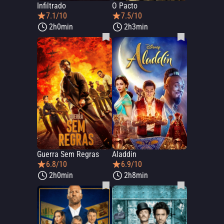
Infiltrado
O Pacto
7.1/10
7.5/10
2h0min
2h3min
Guerra Sem Regras
Aladdin
6.8/10
6.9/10
2h0min
2h8min