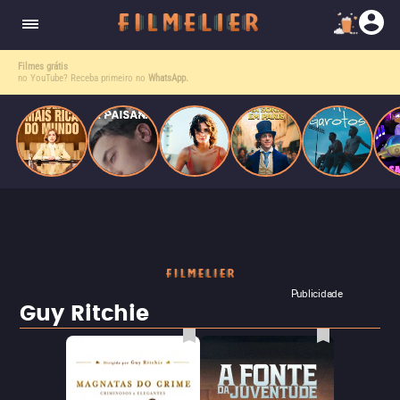
corrupção política envolvendo um ex-presidente.
do
Mundo
Filmes grátis
no YouTube? Receba primeiro no
WhatsApp.
Publicidade
Guy Ritchie