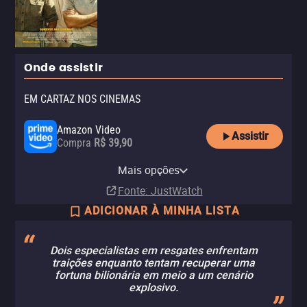
Onde assistir
EM CARTAZ NOS CINEMAS
Amazon Video
Assistir
Compra
R$ 39,90
Apple TV Store
Claro tv+
Ingresso.com
Mais opções
Aluguel
Assinatura
Nos cinemas
R$ 14,90
Fonte
: JustWatch
ADICIONAR À MINHA LISTA
Dois especialistas em resgates enfrentam
traições enquanto tentam recuperar uma
fortuna bilionária em meio a um cenário
explosivo.