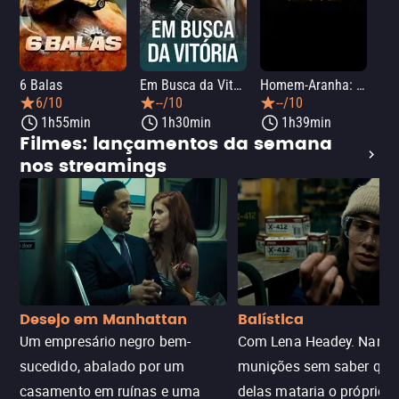
6 Balas
Em Busca da Vitória
Homem-Aranha: Um Novo Dia
A O
6/10
--/10
--/10
1h55min
1h30min
1h39min
Filmes: lançamentos da semana
nos streamings
Desejo em Manhattan
Balística
Um empresário negro bem-
Com Lena Headey. Nanc
sucedido, abalado por um
munições sem saber qu
casamento em ruínas e uma
delas mataria o próprio f