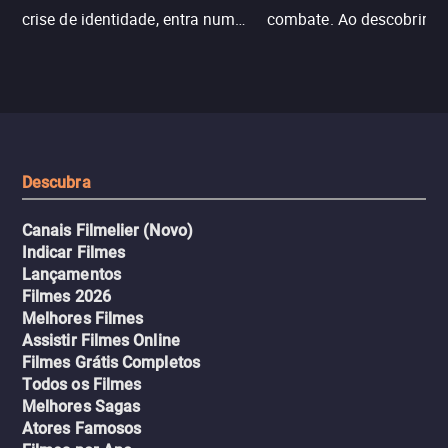
crise de identidade, entra num
combate. Ao descobrir a
jogo sexualizado de gato e rato
verdade, ela deixa a rotin
com uma mulher branca
fábrica e parte em uma 
misteriosa no metrô. A escalada
implacável contra quem
leva a um desfecho violento.
escondeu os fatos, dispo
tudo pela vingança.
Descubra
Canais Filmelier (Novo)
Indicar Filmes
Lançamentos
Filmes 2026
Melhores Filmes
Assistir Filmes Online
Filmes Grátis Completos
Todos os Filmes
Melhores Sagas
Atores Famosos