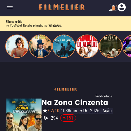
o desejo e a dor, a linha entre o livro que ele
escrevia e a vida real começa a desaparecer.
Filmes grátis
no YouTube? Receba primeiro no
WhatsApp.
Publicidade
Na Zona Cinzenta
7.2/10
1h38min
+16
2026
Ação
294
-151