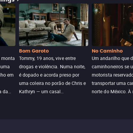
Bom Garoto
No Caminho
e monta
Tommy, 19 anos, vive entre
Um andarilho que 
e uma
drogas e violência. Numa noite,
caminhoneiros se 
ilho em
é dopado e acorda preso por
motorista reservad
uma coleira no porão de Chris e
transportar uma ca
a da
Kathryn — um casal
norte do México. À
caçada
aparentemente comum decidido
se aproximam na es
a transformá-lo num “bom
passado do andari
sta a
menino.”
segurança deles.