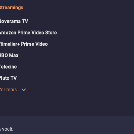
Streamings
Noverama TV
Amazon Prime Video Store
Filmelier+ Prime Video
HBO Max
Telecine
Pluto TV
Ver mais
 você.