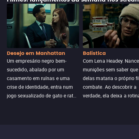
Desejo em Manhattan
Balística
Um empresário negro bem-
Com Lena Headey. Nanc
sucedido, abalado por um
munições sem saber qu
casamento em ruínas e uma
delas mataria o próprio f
crise de identidade, entra num
combate. Ao descobrir a
jogo sexualizado de gato e rato
verdade, ela deixa a rotin
com uma mulher branca
fábrica e parte em uma 
misteriosa no metrô. A escalada
implacável contra quem
leva a um desfecho violento.
escondeu os fatos, dispo
tudo pela vingança.