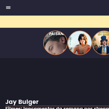
quando se apaixona por um de seus alvos.
Jay Bulger
Filmes: lançamentos da semana nos strea