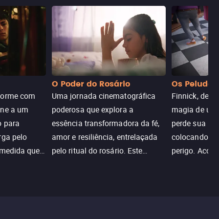
O Poder do Rosário
Os Peludos
dorme com
Uma jornada cinematográfica
Finnick, desc
une a um
poderosa que explora a
magia de um 
o para
essência transformadora da fé,
perde sua invi
rga pelo
amor e resiliência, entrelaçada
colocando su
 medida que
pelo ritual do rosário. Este
perigo. Aco
trada, o
drama cativante envolve o
Christine, e
lho ameaça a
público com sua profundidade
aventura para
emocional e narrativa
poderes e sal
inspiradora.