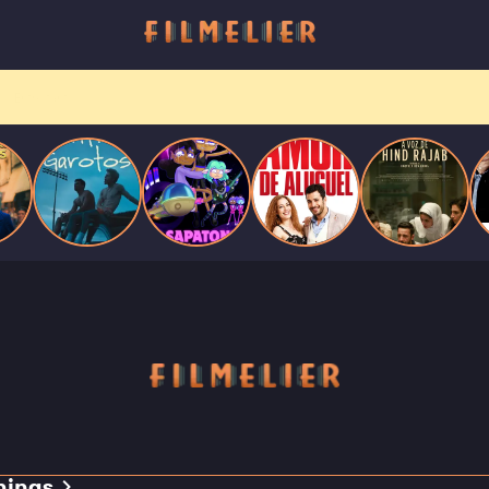
Entre tantas opções,
receba o que mais vale seu tempo!
Toda sexta, no seu e-mail.
mings