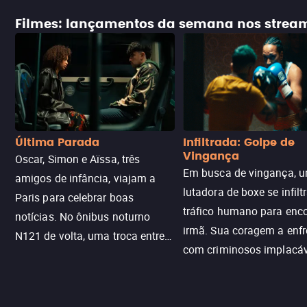
Filmes: lançamentos da semana nos strea
Última Parada
Infiltrada: Golpe de
Vingança
Oscar, Simon e Aïssa, três
Em busca de vingança, u
amigos de infância, viajam a
lutadora de boxe se infilt
Paris para celebrar boas
tráfico humano para enco
notícias. No ônibus noturno
irmã. Sua coragem a enfr
N121 de volta, uma troca entre
com criminosos implacáv
passageiros escala e a situação
segredos perigosos e sit
sai do controle, transformando a
que testam sua resistênci
viagem em um intenso thriller