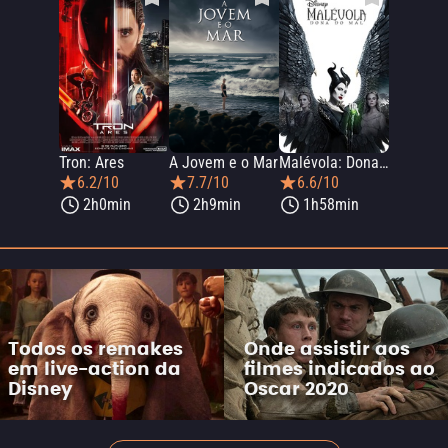
Tron: Ares
A Jovem e o Mar
Malévola: Dona do Mal
6.2/10
7.7/10
6.6/10
2h0min
2h9min
1h58min
Todos os remakes
Onde assistir aos
em live-action da
filmes indicados ao
Disney
Oscar 2020