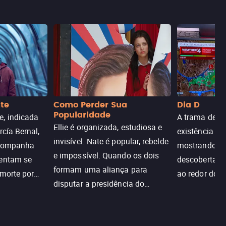
nte
Como Perder Sua
Dia D
Popularidade
, indicada
A trama de DI
Ellie é organizada, estudiosa e
rcía Bernal,
existência de
invisível. Nate é popular, rebelde
acompanha
mostrando c
e impossível. Quando os dois
tentam se
descoberta ir
formam uma aliança para
 morte por
ao redor do 
disputar a presidência do
logia que
sociedade atu
colégio, o plano era simples —
 chance de
até o coração resolver complicar
am.