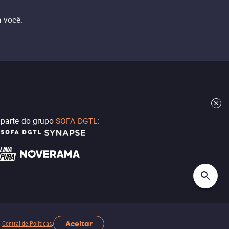
 você.
z parte do grupo
SOFA DGTL
:
Aceitar
a
Central de Políticas
.