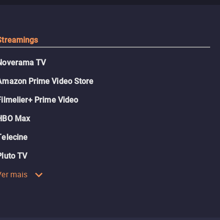
tudo.
Streamings
Noverama TV
Amazon Prime Video Store
Filmelier+ Prime Video
HBO Max
Telecine
Pluto TV
Ver mais