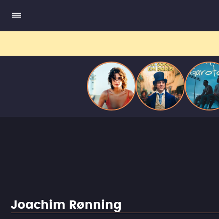
ele escrevia e a vida real começa a desaparecer.
Joachim Rønning