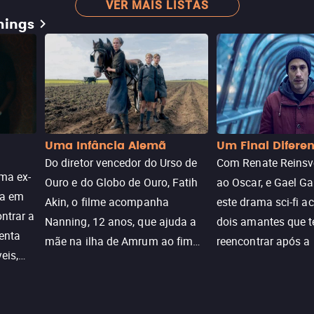
VER MAIS LISTAS
mings
Uma Infância Alemã
Um Final Difere
Do diretor vencedor do Urso de
Com Renate Reinsve
ma ex-
Ouro e do Globo de Ouro, Fatih
ao Oscar, e Gael Ga
ra em
Akin, o filme acompanha
este drama sci-fi 
ntrar a
Nanning, 12 anos, que ajuda a
dois amantes que 
enta
mãe na ilha de Amrum ao fim
reencontrar após a
eis,
da guerra. Quando a paz chega,
meio de uma tecno
uações
a aparente proteção da ilha se
oferece uma última
a.
rompe e ele precisa encarar o
reviver o que senti