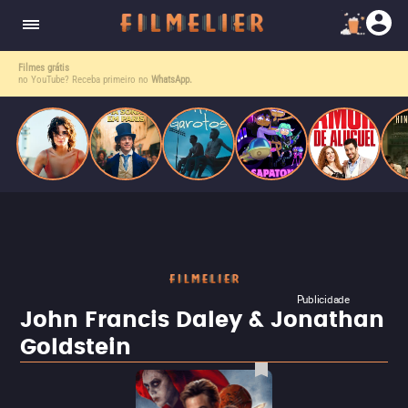
o desejo e a dor, a linha entre o livro que ele
escrevia e a vida real começa a desaparecer.
Filmes grátis
no YouTube? Receba primeiro no
WhatsApp.
Publicidade
John Francis Daley & Jonathan
Goldstein