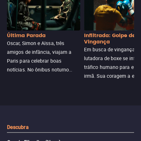
Última Parada
Infiltrada: Golpe de
Vingança
Oscar, Simon e Aïssa, três
Em busca de vingança, u
amigos de infância, viajam a
lutadora de boxe se infilt
Paris para celebrar boas
tráfico humano para enco
notícias. No ônibus noturno
irmã. Sua coragem a enfr
N121 de volta, uma troca entre
com criminosos implacáv
passageiros escala e a situação
segredos perigosos e sit
sai do controle, transformando a
que testam sua resistênci
viagem em um intenso thriller
urbano.
Descubra