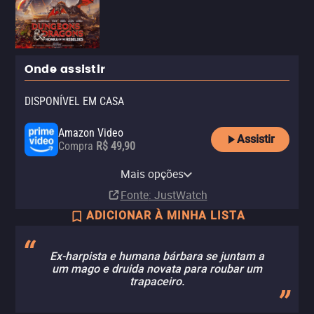
Onde assistir
DISPONÍVEL EM CASA
Amazon Video
Assistir
Compra
R$ 49,90
Apple TV Store
Claro TV+
Telecine
Paramount Plus
Paramount+ Amazon Channel
Mais opções
Compra
Aluguel
Assinatura
Assinatura
Assinatura
R$ 49,90
Fonte
: JustWatch
ADICIONAR À MINHA LISTA
Ex-harpista e humana bárbara se juntam a
um mago e druida novata para roubar um
trapaceiro.