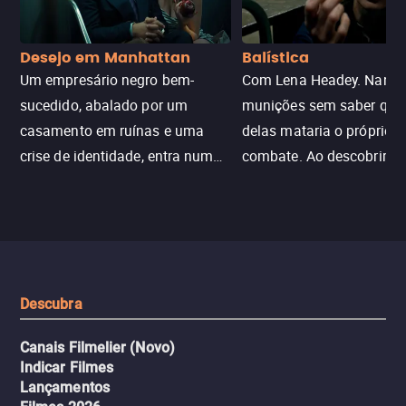
Desejo em Manhattan
Balística
Um empresário negro bem-
Com Lena Headey. Nanc
sucedido, abalado por um
munições sem saber qu
casamento em ruínas e uma
delas mataria o próprio f
crise de identidade, entra num
combate. Ao descobrir a
jogo sexualizado de gato e rato
verdade, ela deixa a rotin
com uma mulher branca
fábrica e parte em uma 
misteriosa no metrô. A escalada
implacável contra quem
leva a um desfecho violento.
escondeu os fatos, dispo
tudo pela vingança.
Descubra
Canais Filmelier (Novo)
Indicar Filmes
Lançamentos