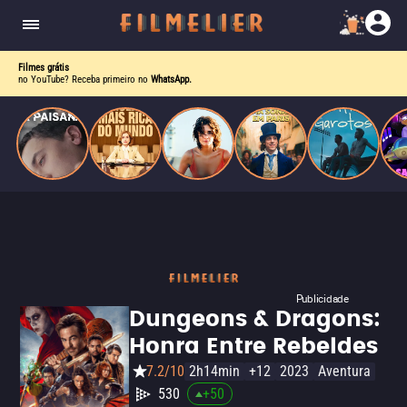
homens gays, coloca sua carreira em risco
quando se apaixona por um de seus alvos.
Filmes grátis
no YouTube? Receba primeiro no
WhatsApp.
Publicidade
Dungeons & Dragons:
Honra Entre Rebeldes
7.2/10
2h14min
+12
2023
Aventura
530
+
50