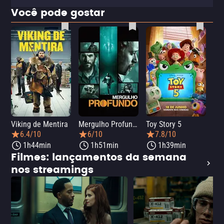
Você pode gostar
Viking de Mentira
Mergulho Profundo
Toy Story 5
Sca
6.4/10
6/10
7.8/10
1h44min
1h51min
1h39min
Filmes: lançamentos da semana
nos streamings