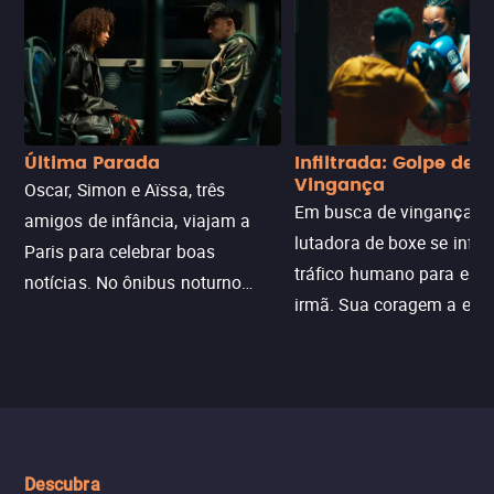
Última Parada
Infiltrada: Golpe de
Vingança
Oscar, Simon e Aïssa, três
Em busca de vingança, u
amigos de infância, viajam a
lutadora de boxe se infilt
Paris para celebrar boas
tráfico humano para enco
notícias. No ônibus noturno
irmã. Sua coragem a enfr
N121 de volta, uma troca entre
com criminosos implacáv
passageiros escala e a situação
segredos perigosos e sit
sai do controle, transformando a
que testam sua resistênci
viagem em um intenso thriller
urbano.
Descubra