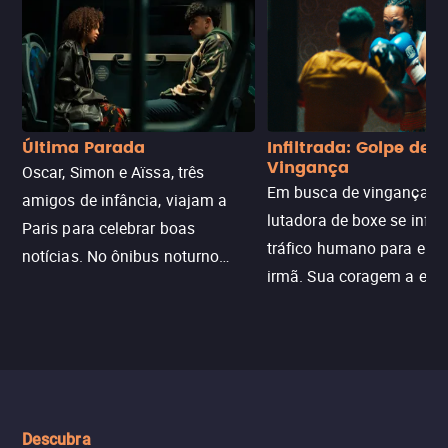
Última Parada
Infiltrada: Golpe de
Vingança
Oscar, Simon e Aïssa, três
Em busca de vingança, u
amigos de infância, viajam a
lutadora de boxe se infilt
Paris para celebrar boas
tráfico humano para enco
notícias. No ônibus noturno
irmã. Sua coragem a enfr
N121 de volta, uma troca entre
com criminosos implacáv
passageiros escala e a situação
segredos perigosos e sit
sai do controle, transformando a
que testam sua resistênci
viagem em um intenso thriller
urbano.
Descubra