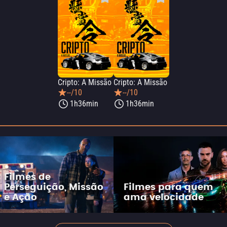
Cripto: A Missão
Cripto: A Missão
--/10
--/10
1h36min
1h36min
Filmes de
Perseguição, Missão
Filmes para quem
e Ação
ama velocidade