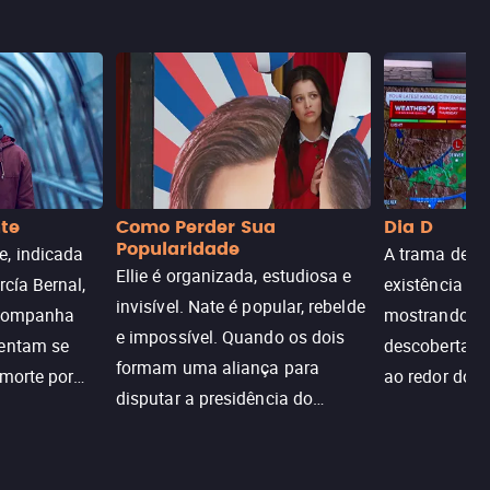
nte
Como Perder Sua
Dia D
Popularidade
, indicada
A trama de DI
Ellie é organizada, estudiosa e
rcía Bernal,
existência de
invisível. Nate é popular, rebelde
acompanha
mostrando c
e impossível. Quando os dois
tentam se
descoberta ir
formam uma aliança para
 morte por
ao redor do 
disputar a presidência do
logia que
sociedade atu
colégio, o plano era simples —
 chance de
até o coração resolver complicar
am.