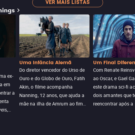
VER MAIS LISTAS
mings
Uma Infância Alemã
Um Final Difere
Do diretor vencedor do Urso de
Com Renate Reinsve
ma ex-
Ouro e do Globo de Ouro, Fatih
ao Oscar, e Gael Ga
ra em
Akin, o filme acompanha
este drama sci-fi 
ntrar a
Nanning, 12 anos, que ajuda a
dois amantes que 
enta
mãe na ilha de Amrum ao fim
reencontrar após a
eis,
da guerra. Quando a paz chega,
meio de uma tecno
uações
a aparente proteção da ilha se
oferece uma última
a.
rompe e ele precisa encarar o
reviver o que senti