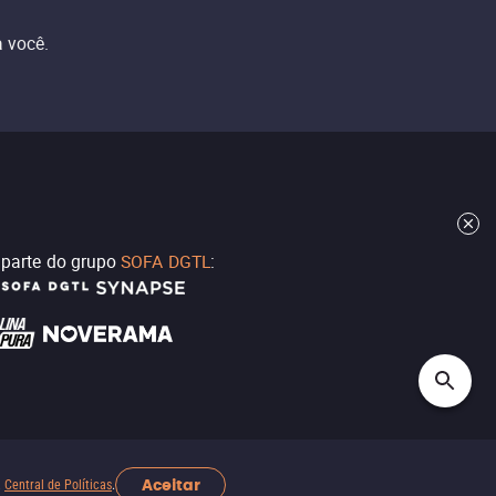
 você.
z parte do grupo
SOFA DGTL
:
Aceitar
a
Central de Políticas
.