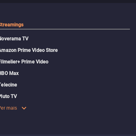
tudo.
Streamings
Noverama TV
Amazon Prime Video Store
Filmelier+ Prime Video
HBO Max
Telecine
Pluto TV
Ver mais