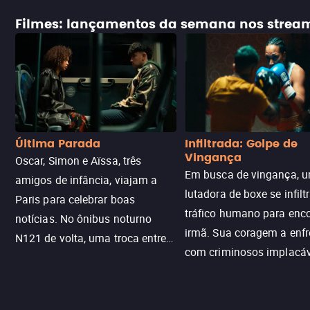
Filmes: lançamentos da semana nos strea
Última Parada
Infiltrada: Golpe de
Vingança
Oscar, Simon e Aïssa, três
Em busca de vingança, u
amigos de infância, viajam a
lutadora de boxe se infilt
Paris para celebrar boas
tráfico humano para enco
notícias. No ônibus noturno
irmã. Sua coragem a enfr
N121 de volta, uma troca entre
com criminosos implacáv
passageiros escala e a situação
segredos perigosos e sit
sai do controle, transformando a
que testam sua resistênci
viagem em um intenso thriller