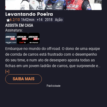
um filme que não se leva muito a sério e eleva a ação a
níveis ridículos (com uma cena similar à do submarino
Levantando Poeira
de
Velozes e Furiosos 8
, mas feita um ano antes). Ideal
6.2/10
1h42min
+14
2018
Ação
para se divertir com ação frenética e comédia.
ASSISTA EM CASA
Assinatura
:
Embarque no mundo do off-road. O dono de uma equipe
de corrida de carros está frustrado com o desempenho
do seu time, e num ato de desespero aposta todas as
fichas em um jovem ladrão de carros, que surpreende e
apresenta um potencial único na pista.
[+]
SAIBA MAIS
Publicidade