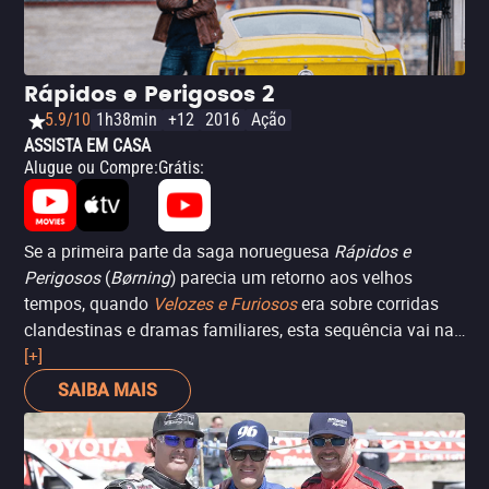
Rápidos e Perigosos 2
5.9/10
1h38min
+12
2016
Ação
ASSISTA EM CASA
Alugue ou Compre
:
Grátis
:
Se a primeira parte da saga norueguesa
Rápidos e
Perigosos
(
Børning
) parecia um retorno aos velhos
tempos, quando
Velozes e Furiosos
era sobre corridas
clandestinas e dramas familiares, esta sequência vai na
direção oposta: é mais absurda, cômica e louca. A trama
[+]
de
Rápidos e Perigosos 2
(
Børning 2
) traz novamente Roy
SAIBA MAIS
(Anders Baasmo Christiansen), que após passar dois
anos na cadeia por participar de uma corrida ilegal,
decide recusar o desafio de uma perigosa corrida na
Rússia... isso até descobrir que sua filha vai participar. É