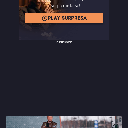
Ron Howard (
Uma Mente Brilhante
) e com sequências de
surpreenda-se!
corrida recriadas de forma extremamente meticulosa.
Daniel Brühl e Chris Hemsworth estão ótimos nos papéis
PLAY SURPRESA
dos icônicos pilotos, em um longa-metragem que entrega
na medida certa a ação das pistas e o drama humano
dos esportistas e de seus times.
Publicidade