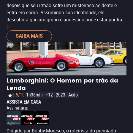
depois que seu irmão sofre um misterioso acidente e
entra em coma. Assumindo sua identidade, ele
descobrirá que um grupo clandestino pode estar por trás
deste crime.
[+]
SAIBA MAIS
Lamborghini: O Homem por trás da
Lenda
5.5/10
1h36min
+12
2023
Ação
ASSISTA EM CASA
Assinatura
:
Dirigido por Bobby Moresco, o roteirista do premiado