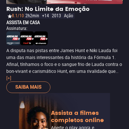
Rush: No Limite da Emoção
8.1/10
2h2min
+14
2013
Ação
ASSISTA EM CASA
Assinatura
:
A disputa nas pistas entre James Hunt e Niki Lauda foi
uma das mais interessantes da história da Fórmula 1.
Afinal, tínhamos o foco e o sangue frio de Lauda contra o
bon-vivant e carismático Hunt, em uma rivalidade que
também representou uma época de transformação para
[+]
o esporte. Tudo isso temperado com o trágico acidente
SAIBA MAIS
do austríaco no circuito de Nuburgring, com o piloto da
Ferrari não só sobrevivendo como superando
queimaduras terríveis para voltar aos autódromos e
Assista a filmes
continuar na disputa do título mundial de 1976.
Rush: No
completos online
Limite da Emoção
é um filme que reconta os principais
eventos daquele fatídico ano, com uma ótima direção de
Aperte o play agora e