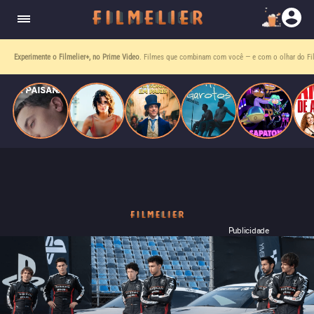
homens gays, coloca sua carreira em risco
quando se apaixona por um de seus alvos.
Entre tantas opções,
receba o que mais vale seu tempo!
Toda sexta, no seu e-mail.
Publicidade