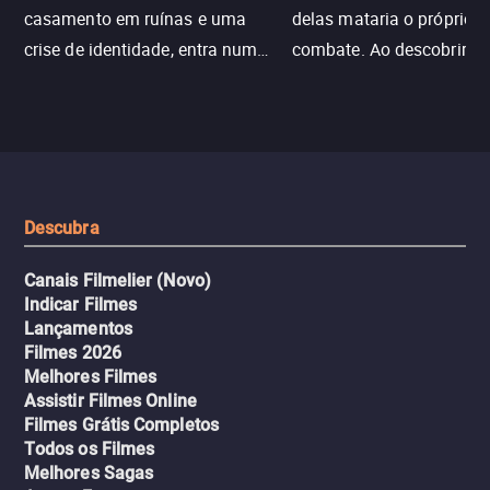
casamento em ruínas e uma
delas mataria o próprio f
crise de identidade, entra num
combate. Ao descobrir a
jogo sexualizado de gato e rato
verdade, ela deixa a rotin
com uma mulher branca
fábrica e parte em uma 
misteriosa no metrô. A escalada
implacável contra quem
leva a um desfecho violento.
escondeu os fatos, dispo
tudo pela vingança.
Descubra
Canais Filmelier (Novo)
Indicar Filmes
Lançamentos
Filmes 2026
Melhores Filmes
Assistir Filmes Online
Filmes Grátis Completos
Todos os Filmes
Melhores Sagas