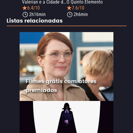
Valerian e a Cidade dos Mil Planetas
O Quinto Elemento
6.4/10
7.6/10
2h16min
2h6min
Listas relacionadas
Filmes grátis com atores
premiados