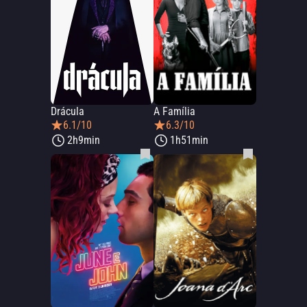
Drácula
A Família
6.1/10
6.3/10
2h9min
1h51min