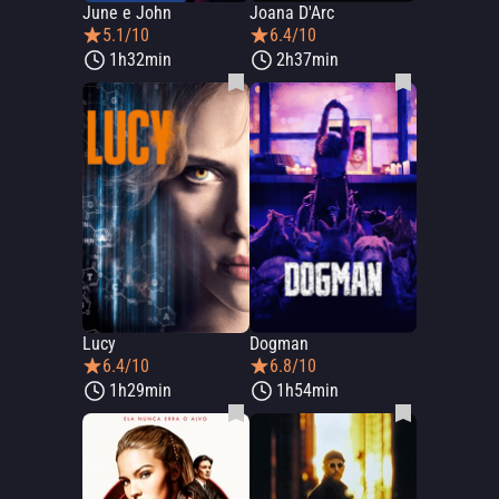
June e John
Joana D'Arc
5.1/10
6.4/10
1h32min
2h37min
Lucy
Dogman
6.4/10
6.8/10
1h29min
1h54min