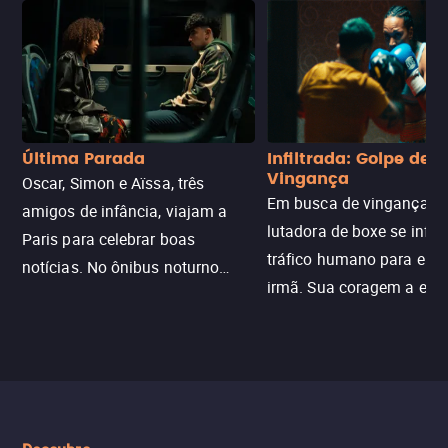
Última Parada
Infiltrada: Golpe de
Vingança
Oscar, Simon e Aïssa, três
Em busca de vingança, u
amigos de infância, viajam a
lutadora de boxe se infilt
Paris para celebrar boas
tráfico humano para enco
notícias. No ônibus noturno
irmã. Sua coragem a enfr
N121 de volta, uma troca entre
com criminosos implacáv
passageiros escala e a situação
segredos perigosos e sit
sai do controle, transformando a
que testam sua resistênci
viagem em um intenso thriller
urbano.