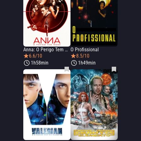
Anna: O Perigo Tem Nome
O Profissional
6.6/10
8.5/10
1h58min
1h49min