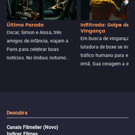
Última Parada
Infiltrada: Golpe de
Vingança
Oscar, Simon e Aïssa, três
Em busca de vingança, u
amigos de infância, viajam a
lutadora de boxe se infilt
Paris para celebrar boas
tráfico humano para enco
notícias. No ônibus noturno
irmã. Sua coragem a enfr
N121 de volta, uma troca entre
com criminosos implacáv
passageiros escala e a situação
segredos perigosos e sit
sai do controle, transformando a
que testam sua resistênci
viagem em um intenso thriller
urbano.
Descubra
Canais Filmelier (Novo)
Indicar Filmes