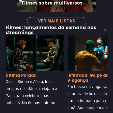
Filmes sobre multiversos
VER MAIS LISTAS
Filmes: lançamentos da semana nos
streamings
Última Parada
Infiltrada: Golpe de
Vingança
Oscar, Simon e Aïssa, três
Em busca de vingança, u
amigos de infância, viajam a
lutadora de boxe se infilt
Paris para celebrar boas
tráfico humano para enco
notícias. No ônibus noturno
irmã. Sua coragem a enfr
N121 de volta, uma troca entre