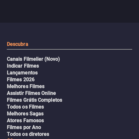
com criminosos implacáv
passageiros escala e a situação
segredos perigosos e sit
sai do controle, transformando a
que testam sua resistênci
viagem em um intenso thriller
urbano.
Descubra
Canais Filmelier (Novo)
Indicar Filmes
Lançamentos
Filmes 2026
Melhores Filmes
Assistir Filmes Online
Filmes Grátis Completos
Todos os Filmes
Melhores Sagas
Atores Famosos
Filmes por Ano
Todos os diretores