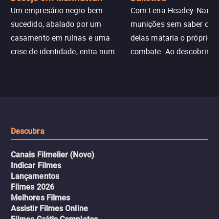
Um empresário negro bem-
Com Lena Headey. Nanc
sucedido, abalado por um
munições sem saber qu
casamento em ruínas e uma
delas mataria o próprio f
crise de identidade, entra num
combate. Ao descobrir a
jogo sexualizado de gato e rato
verdade, ela deixa a rotin
com uma mulher branca
fábrica e parte em uma 
misteriosa no metrô. A escalada
implacável contra quem
leva a um desfecho violento.
escondeu os fatos, dispo
tudo pela vingança.
Descubra
Canais Filmelier (Novo)
Indicar Filmes
Lançamentos
Filmes 2026
Melhores Filmes
Assistir Filmes Online