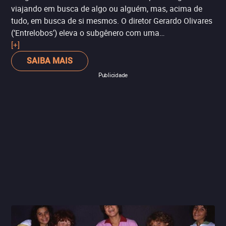
viajando em busca de algo ou alguém, mas, acima de
tudo, em busca de si mesmos. O diretor Gerardo Olivares
(‘Entrelobos’) eleva o subgênero com uma
particularidade: ele trata a natureza como um
[+]
personagem da história. ‘4L’ nos faz refletir sobre o
SAIBA MAIS
mundo e o meio ambiente, ainda que o ritmo acelerado
Publicidade
nos impeça de uma reflexão mais profunda. Exclusivo
Netflix.