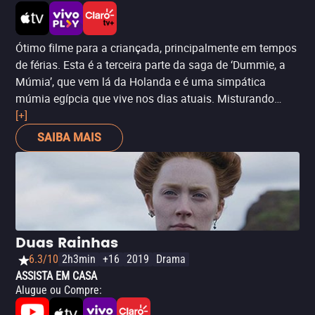
Ótimo filme para a criançada, principalmente em tempos
de férias. Esta é a terceira parte da saga de ‘Dummie, a
Múmia’, que vem lá da Holanda e é uma simpática
múmia egípcia que vive nos dias atuais. Misturando
comédia e aventura, ‘A Tumba de Achnetut’ tem bastante
[+]
humor pastelão – além de ser uma ótima desculpa para
SAIBA MAIS
mergulhar na cultura do Antigo Egito.
Duas Rainhas
6.3/10
2h3min
+16
2019
Drama
ASSISTA EM CASA
Alugue ou Compre
: