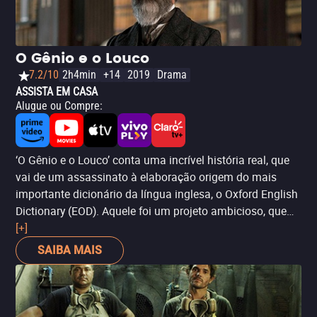
O Gênio e o Louco
7.2/10
2h4min
+14
2019
Drama
ASSISTA EM CASA
Alugue ou Compre
:
‘O Gênio e o Louco’ conta uma incrível história real, que
vai de um assassinato à elaboração origem do mais
importante dicionário da língua inglesa, o Oxford English
Dictionary (EOD). Aquele foi um projeto ambicioso, que
reuniu um homem em buscava de compilar todas as
[+]
palavras junto à suas origens e significados junto a um
SAIBA MAIS
assassino com uma enorme devoção aos livros.
Baseado no livro ‘O Professor e o Louco’, de Simon
Winchester, o longa-metragem tem seus desacertos em
questão de roteiro, mas que sabe se vale muito bem da