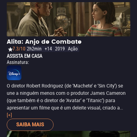
Alita: Anjo de Combate
7.3/10
2h2min
+14
2019
Ação
ASSISTA EM CASA
Assinatura
:
O diretor Robert Rodriguez (de ‘Machete’ e ‘Sin City’) se
une a ninguém menos com o produtor James Cameron
(que também é o diretor de ‘Avatar’ e ‘Titanic’) para
apresentar um filme que é um deleite visual, criado a
partir das mais recentes técnicas de captura de
[+]
movimentos e computação gráfica. Já a história é
SAIBA MAIS
baseada no mangá ‘Gunnm’, que foi sucesso de crítica