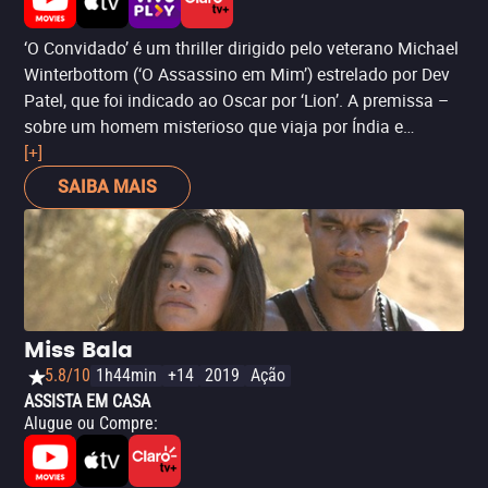
‘O Convidado’ é um thriller dirigido pelo veterano Michael
Winterbottom (‘O Assassino em Mim’) estrelado por Dev
Patel, que foi indicado ao Oscar por ‘Lion’. A premissa –
sobre um homem misterioso que viaja por Índia e
Paquistão para sequestrar uma noiva – é bastante
[+]
interessante, inclusive mostrando o choque de culturas e
SAIBA MAIS
as bases de uma sociedade controlada pelos homens.
No entanto, o resultado final tem suas escorregadas,
principalmente nas tentativas de elevar o suspense.
Ainda assim, é um longa-metragem que merece ser visto.
Trata-se de mais uma estreia da semana que não passou
pelo circuito comercial dos cinemas e chega direto para
Miss Bala
o streaming.
5.8/10
1h44min
+14
2019
Ação
ASSISTA EM CASA
Alugue ou Compre
: