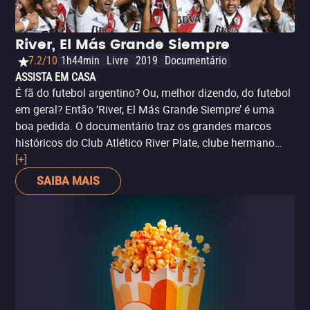
River, El Más Grande Siempre
7.2/10
1h44min
Livre
2019
Documentário
ASSISTA EM CASA
É fã do futebol argentino? Ou, melhor dizendo, do futebol
em geral? Então ‘River, El Más Grande Siempre’ é uma
boa pedida. O documentário traz os grandes marcos
históricos do Club Atlético River Plate, clube hermano
que é um dos maiores de seu país, rivalizando em
[+]
importância com o Boca Juniors. São nada menos que
SAIBA MAIS
quatro conquistas da Libertadores da América, o
principal título da América do Sul, e uma Copa
Intercontinental. Tudo isso é contado por meio de
testemunhais com ex-jogadores como Ariel Ortega,
Ramón Díaz e Fernando Cavenaghi. Exclusivo Netflix.