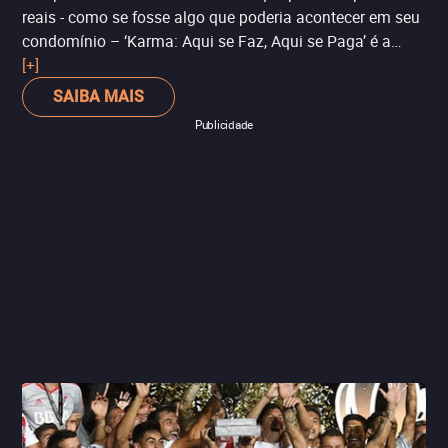
reais - como se fosse algo que poderia acontecer em seu
condomínio – ‘Karma: Aqui se Faz, Aqui se Paga’ é a
opção certa para você. Embora seja uma produção de
[+]
baixo orçamento, vale a pena curtir. Outra novidade da
SAIBA MAIS
semana que não passou pelos cinemas.
Publicidade