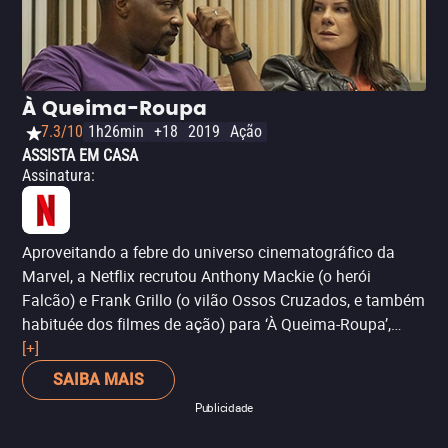
com a presença da atriz Lupita Nyong'o, que venceu o
Oscar por ’12 Anos de Escravidão’.
À Queima-Roupa
7.3/10
1h26min
+18
2019
Ação
ASSISTA EM CASA
Assinatura
:
Aproveitando a febre do universo cinematográfico da
Marvel, a Netflix recrutou Anthony Mackie (o herói
Falcão) e Frank Grillo (o vilão Ossos Cruzados, e também
habituée dos filmes de ação) para ‘À Queima-Roupa’,
uma comédia dramática ao estilo ‘Máquina Mortífera’ e
[+]
‘Bad Boys’, com a união improvável de duas pessoas de
SAIBA MAIS
personalidades diferentes em um filme de ação. A
Publicidade
química entre os dois atores é suficiente para tornar o
longa agradável, mas sequências de ação bem