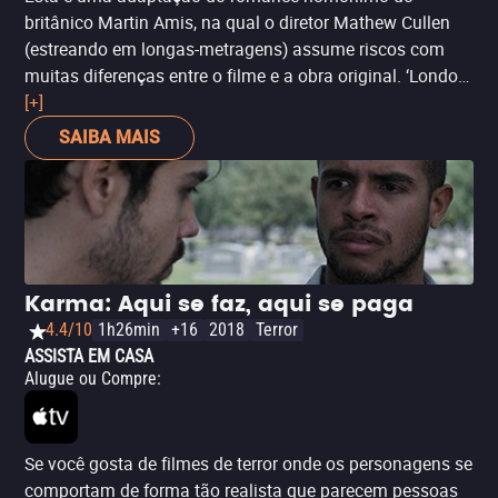
britânico Martin Amis, na qual o diretor Mathew Cullen
(estreando em longas-metragens) assume riscos com
muitas diferenças entre o filme e a obra original. ‘London
Fields’ tem ideias interessantes e um elenco de peso,
[+]
com nomes como Amber Head, Johnny Depp, Cara
SAIBA MAIS
Delevingne, Jason Isaacs, Jaimie Alexander, Billy Bob
Thornton e até Johnny Depp, mas fracassou na tentativa
de conquistar a crítica e o público. Vale assistir apenas
pela curiosidade. O filme não passou pelos cinemas e
chega direto para o streaming.
Karma: Aqui se faz, aqui se paga
4.4/10
1h26min
+16
2018
Terror
ASSISTA EM CASA
Alugue ou Compre
:
Se você gosta de filmes de terror onde os personagens se
comportam de forma tão realista que parecem pessoas