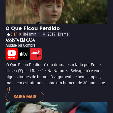
O Que Ficou Perdido
6.1/10
1h41min
+14
2019
Drama
ASSISTA EM CASA
Alugue ou Compre
:
‘O Que Ficou Perdido’ é um drama estrelado por Emile
Hirsch (‘Speed Racer’ e ‘Na Natureza Selvagem’) e com
alguns toques de humor. O argumento é bem simples,
mas bem estruturado, sobre um homem de 30 anos que
viveu sua vida até ali de forma isolada e se vê obrigado a
[+]
descobrir o mundo. Dessa forma, a produção faz uma
SAIBA MAIS
interessante analogia sobre aquele momento em que
saímos de casa e descobrimos que o mundo é muito