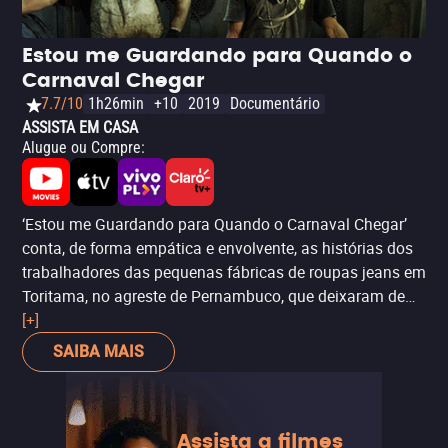
forte dupla de protagonistas e de um design de produção
impecável, que reproduz quase que de forma fiel a Oxford
Estou me Guardando para Quando o
de meados do século 19. Como curiosidade, o longa traz
Carnaval Chegar
também um jovem Winston Churchill, ainda no começo
7.7/10
1h26min
+10
2019
Documentário
de sua carreira política.
ASSISTA EM CASA
Alugue ou Compre
:
‘Estou me Guardando para Quando o Carnaval Chegar’
conta, de forma empática e envolvente, as histórias dos
trabalhadores das pequenas fábricas de roupas jeans em
Toritama, no agreste de Pernambuco, que deixaram de
lado a tradicional agricultura e pecuária familiares.
[+]
Donos dos próprios meios de produção, eles se
SAIBA MAIS
empenham por horas e horas durante (quase) todo o ano
para produzir 20 milhões de jeans – e para darem-se o
luxo de, em fevereiro, pararem de trabalhar para curtir a
Assista a filmes
pausa do carnaval no litoral. Quem não consegue juntar