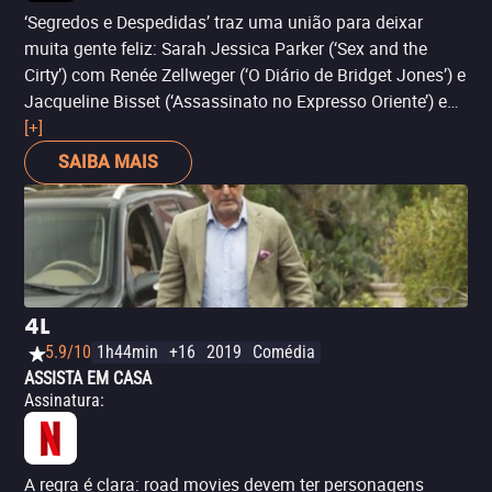
‘Segredos e Despedidas’ traz uma união para deixar
muita gente feliz: Sarah Jessica Parker (‘Sex and the
Cirty’) com Renée Zellweger (‘O Diário de Bridget Jones’) e
Jacqueline Bisset (‘Assassinato no Expresso Oriente’) em
uma história sobre vida, sonhos e os sacrifícios pela
[+]
carreira. Infelizmente, o longa falha ao envolver o público
SAIBA MAIS
na sua narrativa. Ainda assim, vale a pena assistir pelo
elenco – e pela ótima atuação de Parker. É mais uma
estreia exclusiva do streaming.
4L
5.9/10
1h44min
+16
2019
Comédia
ASSISTA EM CASA
Assinatura
:
A regra é clara: road movies devem ter personagens