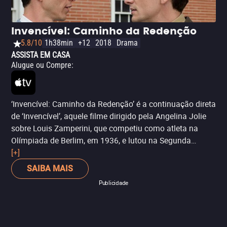
filme é superficial e apenas arranha as questões que
tenta debater. Estreia exclusiva da Netflix.
Invencível: Caminho da Redenção
5.8/10
1h38min
+12
2018
Drama
ASSISTA EM CASA
Alugue ou Compre
:
‘Invencível: Caminho da Redenção’ é a continuação direta
de ‘Invencível’, aquele filme dirigido pela Angelina Jolie
sobre Louis Zamperini, que competiu como atleta na
Olímpiada de Berlim, em 1936, e lutou na Segunda
Guerra Mundial como soldado – sobrevivendo após seu
[+]
avião cair e ficar por 47 dias no mar. Esta segunda parte
SAIBA MAIS
se passa após Zamperini retornar aos EUA, em uma
Publicidade
história sobre a religião cristã e espiritualidade. Indicado
para quem gosta de contos de superação por meio da fé.
Também é uma estreia direto para o VOD.