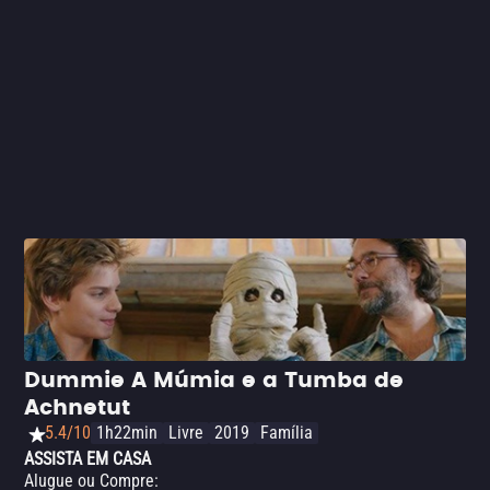
executadas, coreografia sólida e bom humor são
acrescentados para ajudar a manter o ritmo sem perder o
tom sério da trama. Produção exclusiva da Netflix.
Dummie A Múmia e a Tumba de
Achnetut
5.4/10
1h22min
Livre
2019
Família
ASSISTA EM CASA
Alugue ou Compre
: