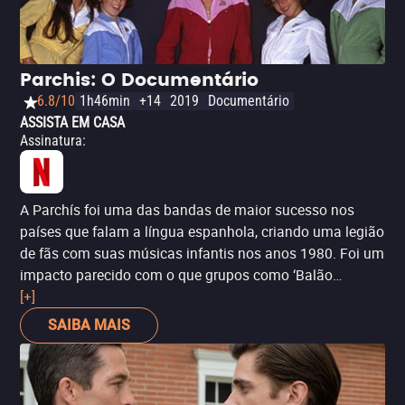
Parchis: O Documentário
6.8/10
1h46min
+14
2019
Documentário
ASSISTA EM CASA
Assinatura
:
A Parchís foi uma das bandas de maior sucesso nos
países que falam a língua espanhola, criando uma legião
de fãs com suas músicas infantis nos anos 1980. Foi um
impacto parecido com o que grupos como ‘Balão
Mágico’ e ‘Trem da Alegria’ tiveram no Brasil. Este
[+]
documentário conta toda essa história, incluindo a
SAIBA MAIS
maratona de gravações e shows. O filme, no entanto, traz
um enredo complexo, abordando temas como a
exploração infantil em casos como esse. Infelizmente, o