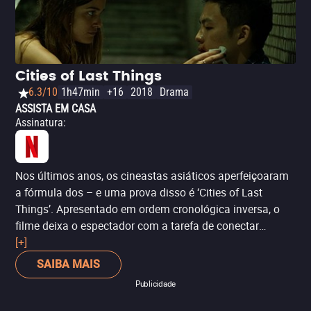
no Japão e segue a linha cyberpunk de sucessos como
‘Ghost in the Shell’ e ‘Blade Runner’. Destaque também
para a ótima interpretação de Rosa Salazar, que vive a
personagem-título.
Cities of Last Things
6.3/10
1h47min
+16
2018
Drama
ASSISTA EM CASA
Assinatura
:
Nos últimos anos, os cineastas asiáticos aperfeiçoaram
a fórmula dos – e uma prova disso é ‘Cities of Last
Things’. Apresentado em ordem cronológica inversa, o
filme deixa o espectador com a tarefa de conectar
detalhes e eventos, nos envolvendo de forma diferente
[+]
com a trama. Premiação na seleção Plataform do
SAIBA MAIS
Festival de Toronto, o trabalho do diretor taiwanês Ho Wi
Publicidade
Ding é digno de nota, sem falar na incrível fotografia
cheia de luzes neon e sombras. É mais uma estreia