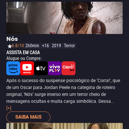
Nós
6.8/10
2h0min
+16
2019
Terror
ASSISTA EM CASA
Alugue ou Compre
:
Após o sucesso do suspense psicológico de ‘Corra!', que
de um Oscar para Jordan Peele na categiria de roteiro
original, ‘Nós’ surge imerso em um terror cheio de
mensagens ocultas e muita carga simbólica. Dessa
forma, o filme convida o público a questionar a si
[+]
mesmo, a dualidade do ser humano e a capacidade que
SAIBA MAIS
temos de fazer o bem e o mal, e como isso se relaciona
tanto com a opressão do sistema. Isso tudo coroado