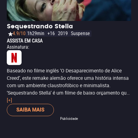
diferente daquilo que víamos debaixo da saia de nossa
mãe. É um filme lindo, que o fará refletir - e que estreia
direto para o VOD.
Sequestrando Stella
4.9/10
1h29min
+16
2019
Suspense
ASSISTA EM CASA
Assinatura
:
Baseado no filme inglês ‘O Desaparecimento de Alice
Creed’, este remake alemão oferece uma história intensa
com um ambiente claustrofóbico e minimalista.
‘Sequestrando Stella’ é um filme de baixo orçamento que
usa suas limitações como vantagens, acontecendo
[+]
quase que inteiramente na sala onde a protagonista é
SAIBA MAIS
mantida em cativeiro – e, ainda assim, mantém o
Publicidade
espectador tenso até o fim. Exclusivo da Netflix.