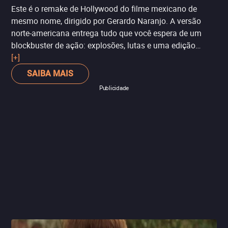
Este é o remake de Hollywood do filme mexicano de
mesmo nome, dirigido por Gerardo Naranjo. A versão
norte-americana entrega tudo que você espera de um
blockbuster de ação: explosões, lutas e uma edição
rápida. Vale destacar o grande trabalho do elenco, em
[+]
particular Gina Rodriguez (‘Jane the Virgin’) e Anthony
SAIBA MAIS
Mackie. É outra estreia da semana que chega direto para
Publicidade
o video on demand.