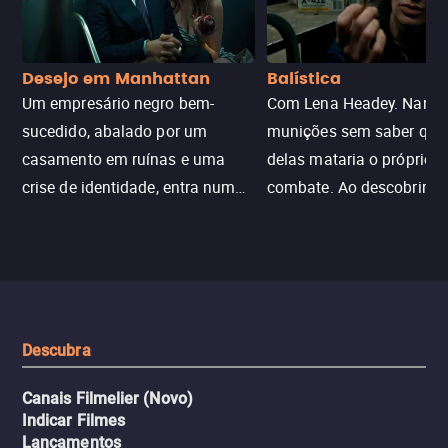
Desejo em Manhattan
Balística
Um empresário negro bem-
Com Lena Headey. Nanc
sucedido, abalado por um
munições sem saber qu
casamento em ruínas e uma
delas mataria o próprio f
crise de identidade, entra num
combate. Ao descobrir a
jogo sexualizado de gato e rato
verdade, ela deixa a rotin
com uma mulher branca
fábrica e parte em uma 
misteriosa no metrô. A escalada
implacável contra quem
leva a um desfecho violento.
escondeu os fatos, dispo
tudo pela vingança.
Descubra
Canais Filmelier (Novo)
Indicar Filmes
Lançamentos