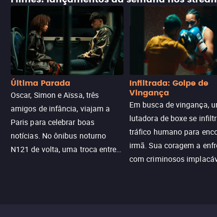
Última Parada
Infiltrada: Golpe de
Vingança
Oscar, Simon e Aïssa, três
Em busca de vingança, u
amigos de infância, viajam a
lutadora de boxe se infilt
Paris para celebrar boas
tráfico humano para enco
notícias. No ônibus noturno
irmã. Sua coragem a enfr
N121 de volta, uma troca entre
com criminosos implacáv
passageiros escala e a situação
segredos perigosos e sit
sai do controle, transformando a
que testam sua resistênci
viagem em um intenso thriller
urbano.