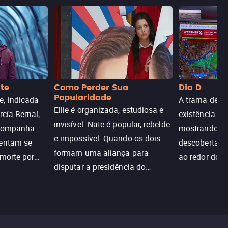
nte
Como Perder Sua
Dia D
Popularidade
, indicada
A trama de DI
Ellie é organizada, estudiosa e
rcía Bernal,
existência de
invisível. Nate é popular, rebelde
acompanha
mostrando c
e impossível. Quando os dois
tentam se
descoberta ir
formam uma aliança para
 morte por
ao redor do 
disputar a presidência do
logia que
sociedade atu
colégio, o plano era simples —
 chance de
até o coração resolver complicar
am.
tudo.