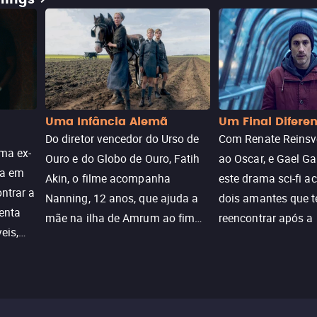
Uma Infância Alemã
Um Final Difere
Do diretor vencedor do Urso de
Com Renate Reinsve
ma ex-
Ouro e do Globo de Ouro, Fatih
ao Oscar, e Gael Ga
ra em
Akin, o filme acompanha
este drama sci-fi 
ntrar a
Nanning, 12 anos, que ajuda a
dois amantes que 
enta
mãe na ilha de Amrum ao fim
reencontrar após a
eis,
da guerra. Quando a paz chega,
meio de uma tecno
uações
a aparente proteção da ilha se
oferece uma última
a.
rompe e ele precisa encarar o
reviver o que senti
passado.