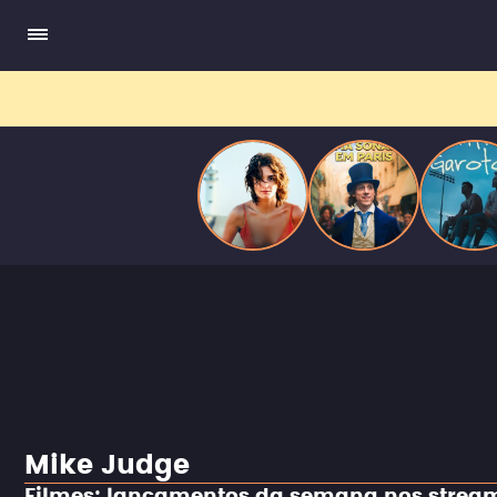
ele escrevia e a vida real começa a desaparecer.
Mike Judge
Filmes: lançamentos da semana nos strea