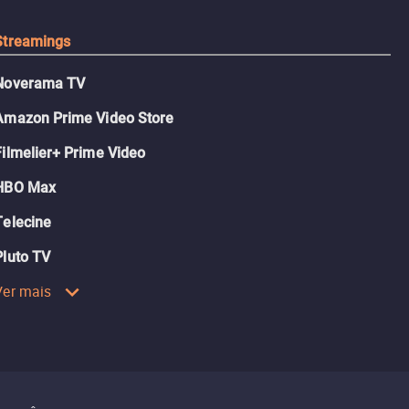
Streamings
Noverama TV
Amazon Prime Video Store
Filmelier+ Prime Video
HBO Max
Telecine
Pluto TV
Ver mais