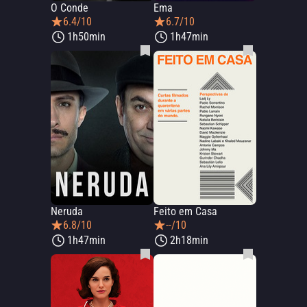
O Conde
Ema
6.4/10
6.7/10
1h50min
1h47min
Neruda
Feito em Casa
6.8/10
--/10
1h47min
2h18min