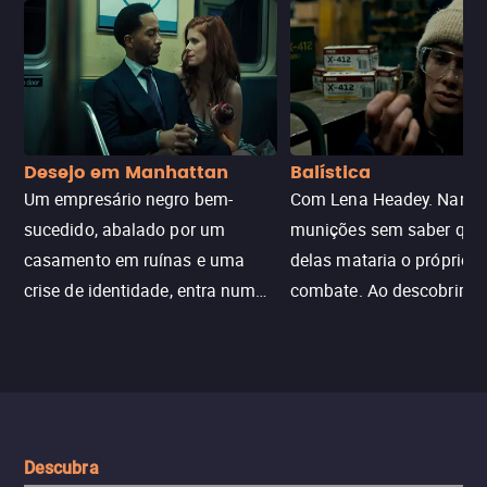
Desejo em Manhattan
Balística
Um empresário negro bem-
Com Lena Headey. Nanc
sucedido, abalado por um
munições sem saber qu
casamento em ruínas e uma
delas mataria o próprio f
crise de identidade, entra num
combate. Ao descobrir a
jogo sexualizado de gato e rato
verdade, ela deixa a rotin
com uma mulher branca
fábrica e parte em uma 
misteriosa no metrô. A escalada
implacável contra quem
leva a um desfecho violento.
escondeu os fatos, dispo
tudo pela vingança.
Descubra