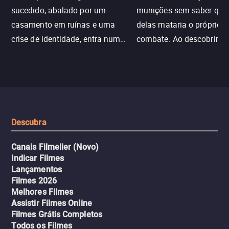
sucedido, abalado por um
munições sem saber qu
casamento em ruínas e uma
delas mataria o próprio f
crise de identidade, entra num
combate. Ao descobrir a
jogo sexualizado de gato e rato
verdade, ela deixa a rotin
com uma mulher branca
fábrica e parte em uma 
misteriosa no metrô. A escalada
implacável contra quem
leva a um desfecho violento.
escondeu os fatos, dispo
tudo pela vingança.
Descubra
Canais Filmelier (Novo)
Indicar Filmes
Lançamentos
Filmes 2026
Melhores Filmes
Assistir Filmes Online
Filmes Grátis Completos
Todos os Filmes