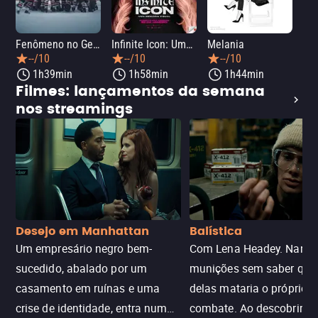
Fenômeno no Gelo: Hóquei na Guerra Fria
Infinite Icon: Uma Memória Visual
Melania
33 
--/10
--/10
--/10
1h39min
1h58min
1h44min
Filmes: lançamentos da semana
nos streamings
Desejo em Manhattan
Balística
Um empresário negro bem-
Com Lena Headey. Nanc
sucedido, abalado por um
munições sem saber qu
casamento em ruínas e uma
delas mataria o próprio f
crise de identidade, entra num
combate. Ao descobrir a