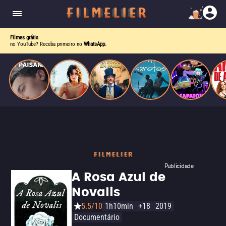
homens gays, coloca sua carreira em risco
quando se apaixona por um de seus alvos.
Filmes grátis
no YouTube? Receba primeiro no
WhatsApp.
Publicidade
A Rosa Azul de
Novalis
5.5/10
1h10min
+18
2019
Documentário