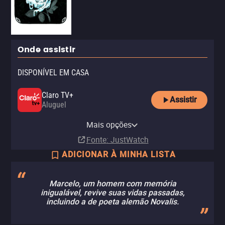
Onde assistir
DISPONÍVEL EM CASA
Claro TV+
Assistir
Aluguel
Vivo Play
MUBI
Mais opções
Aluguel
Assinatura
Fonte
: JustWatch
ADICIONAR À MINHA LISTA
Marcelo, um homem com memória
inigualável, revive suas vidas passadas,
incluindo a de poeta alemão Novalis.