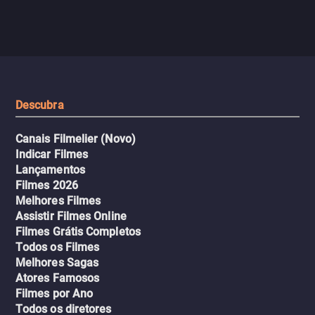
jogo sexualizado de gato e rato
verdade, ela deixa a rotin
com uma mulher branca
fábrica e parte em uma 
misteriosa no metrô. A escalada
implacável contra quem
leva a um desfecho violento.
escondeu os fatos, dispo
tudo pela vingança.
Descubra
Canais Filmelier (Novo)
Indicar Filmes
Lançamentos
Filmes 2026
Melhores Filmes
Assistir Filmes Online
Filmes Grátis Completos
Todos os Filmes
Melhores Sagas
Atores Famosos
Filmes por Ano
Todos os diretores