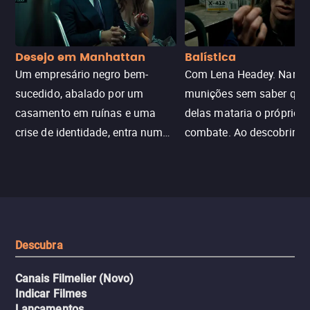
Desejo em Manhattan
Balística
Um empresário negro bem-
Com Lena Headey. Nanc
sucedido, abalado por um
munições sem saber qu
casamento em ruínas e uma
delas mataria o próprio f
crise de identidade, entra num
combate. Ao descobrir a
jogo sexualizado de gato e rato
verdade, ela deixa a rotin
com uma mulher branca
fábrica e parte em uma 
misteriosa no metrô. A escalada
implacável contra quem
leva a um desfecho violento.
escondeu os fatos, dispo
tudo pela vingança.
Descubra
Canais Filmelier (Novo)
Indicar Filmes
Lançamentos