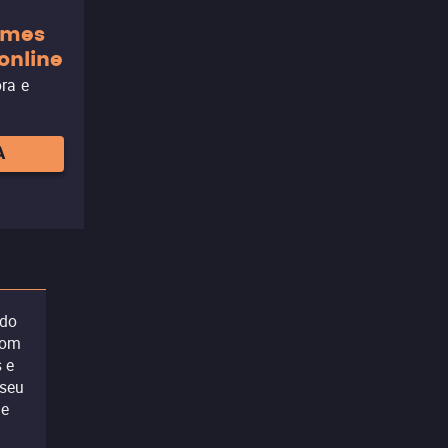
ilmes
online
ora e
A
ido
com
 e
 seu
ue