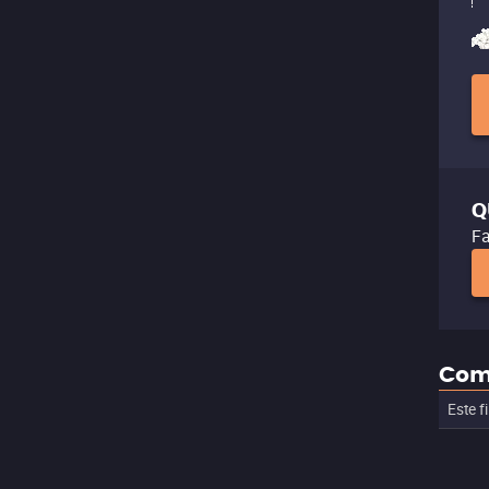
Q
Fa
Com
Este f