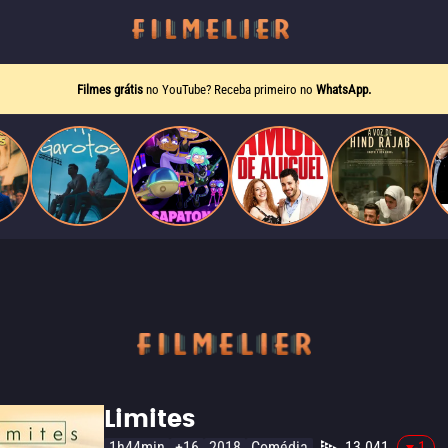
Filmes grátis
no YouTube? Receba primeiro no
WhatsApp.
Limites
1h44min
+16
2018
Comédia
13.041
-1