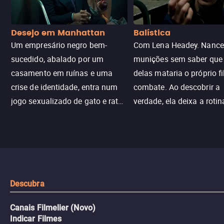
Desejo em Manhattan
Balística
Um empresário negro bem-
Com Lena Headey. Nanc
sucedido, abalado por um
munições sem saber qu
casamento em ruínas e uma
delas mataria o próprio f
crise de identidade, entra num
combate. Ao descobrir a
jogo sexualizado de gato e rato
verdade, ela deixa a rotin
com uma mulher branca
fábrica e parte em uma 
misteriosa no metrô. A escalada
implacável contra quem
leva a um desfecho violento.
escondeu os fatos, dispo
tudo pela vingança.
Descubra
Canais Filmelier (Novo)
Indicar Filmes