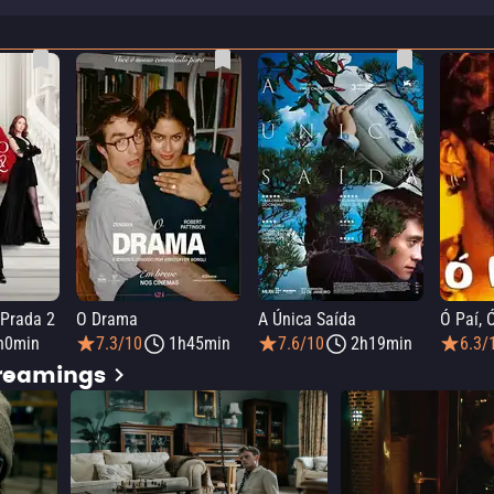
 Prada 2
O Drama
A Única Saída
Ó Paí, 
h0min
7.3/10
1h45min
7.6/10
2h19min
6.3/
treamings