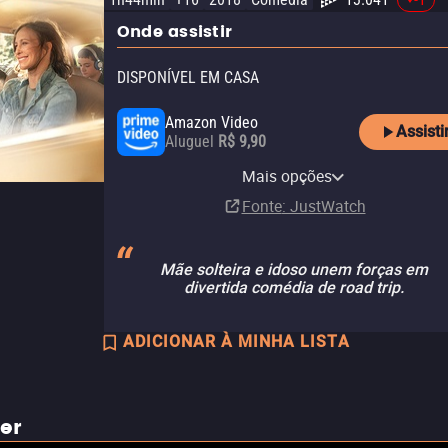
Onde assistir
DISPONÍVEL EM CASA
Amazon Video
Assisti
Aluguel
R$ 9,90
Apple TV Store
Netflix
YouTube
Claro video
Looke
Mais opções
Aluguel
Assinatura
Aluguel
Aluguel
Assinatura
R$ 11,90
R$ 6,90
Fonte
: JustWatch
Mãe solteira e idoso unem forças em
divertida comédia de road trip.
ADICIONAR À MINHA LISTA
ler