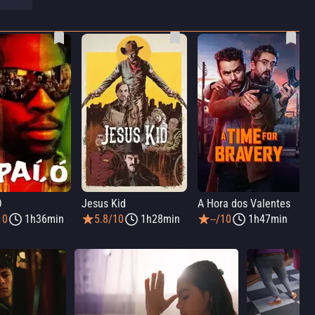
Ó
Jesus Kid
A Hora dos Valentes
10
1h36min
5.8/10
1h28min
--/10
1h47min