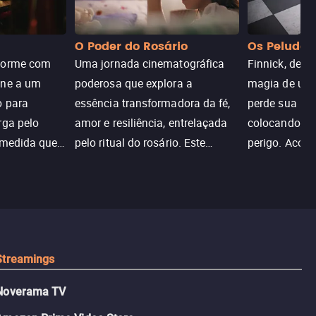
O Poder do Rosário
Os Peludos
dorme com
Uma jornada cinematográfica
Finnick, desc
une a um
poderosa que explora a
magia de um 
o para
essência transformadora da fé,
perde sua invi
rga pelo
amor e resiliência, entrelaçada
colocando su
 medida que
pelo ritual do rosário. Este
perigo. Aco
trada, o
drama cativante envolve o
Christine, e
lho ameaça a
público com sua profundidade
aventura para
emocional e narrativa
poderes e sal
inspiradora.
Streamings
Noverama TV