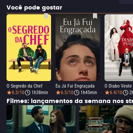
Você pode gostar
O Segredo da Chef
Eu Já Fui Engraçada
O Diabo Veste
6.3/10
1h38min
6.5/10
1h45min
6.4/10
2
Filmes: lançamentos da semana nos s