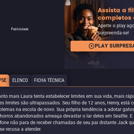
Assista a f
completos 
Aperte o play ag
Publicidade
surpreenda-se!
PLAY SURPRES
PSE
ELENCO
FICHA TÉCNICA
nto mais Laura tenta estabelecer limites em sua vida, mais ráp
es limites são ultrapassados. Seu filho de 12 anos, Henry, está 
blemas na escola de novo. Sua própria tendência a adotar gatos
horros abandonados ameaça devastar o lar deles em Seattle. E
efone não para de receber chamadas de seu pai distante Jack q
 se recusa a atender.