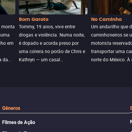
Bom Garoto
No Caminho
e monta
Tommy, 19 anos, vive entre
Um andarilho que 
e uma
drogas e violência. Numa noite,
caminhoneiros se 
ilho em
é dopado e acorda preso por
motorista reservad
uma coleira no porão de Chris e
transportar uma ca
a da
Kathryn — um casal
norte do México. À
caçada
aparentemente comum decidido
se aproximam na es
a transformá-lo num “bom
passado do andari
sta a
menino.”
segurança deles.
Gêneros
Filmes de Ação