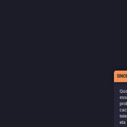
SINO
Qua
ess
pro
cac
tel
ela