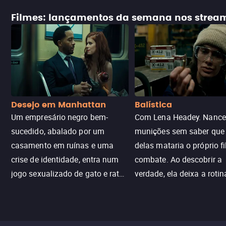
Filmes: lançamentos da semana nos strea
Desejo em Manhattan
Balística
Um empresário negro bem-
Com Lena Headey. Nanc
sucedido, abalado por um
munições sem saber qu
casamento em ruínas e uma
delas mataria o próprio f
crise de identidade, entra num
combate. Ao descobrir a
jogo sexualizado de gato e rato
verdade, ela deixa a rotin
com uma mulher branca
fábrica e parte em uma 
misteriosa no metrô. A escalada
implacável contra quem
leva a um desfecho violento.
escondeu os fatos, dispo