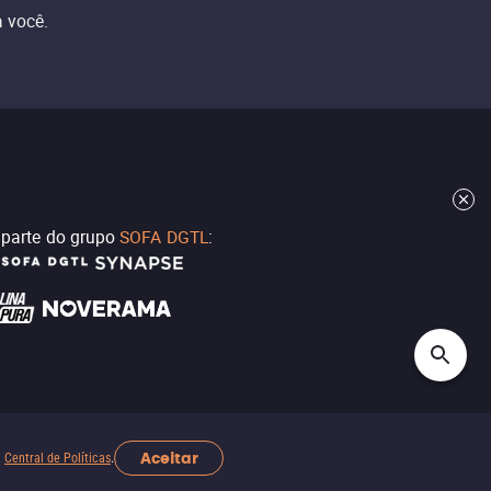
 você.
z parte do grupo
SOFA DGTL
:
Aceitar
a
Central de Políticas
.