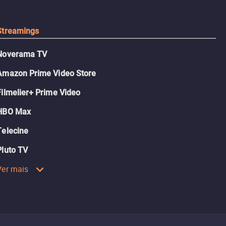
inspiradora.
Streamings
Noverama TV
Amazon Prime Video Store
Filmelier+ Prime Video
HBO Max
Telecine
Pluto TV
Ver mais