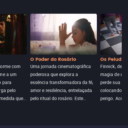
O Poder do Rosário
Os Peludos
dorme com
Uma jornada cinematográfica
Finnick, desc
une a um
poderosa que explora a
magia de um 
o para
essência transformadora da fé,
perde sua invi
rga pelo
amor e resiliência, entrelaçada
colocando su
 medida que
pelo ritual do rosário. Este
perigo. Aco
trada, o
drama cativante envolve o
Christine, e
lho ameaça a
público com sua profundidade
aventura para
emocional e narrativa
poderes e sal