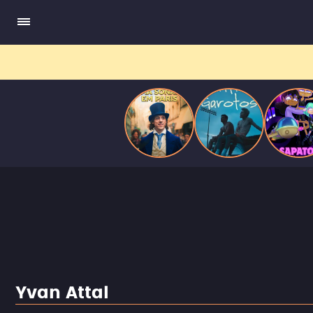
compõe obras-primas, participa de festas e busca romance em
Paris
meio a círculos aristocráticos e reais.
Yvan Attal