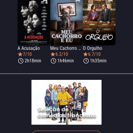
A Acusação
Meu Cachorro e Eu
O Orgulho
7/10
6.2/10
6.7/10
2h18min
1h46min
1h35min
Seleção de
comédias francesas