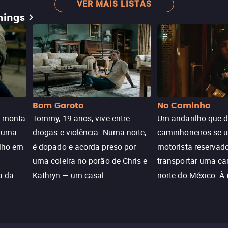
VER MAIS LISTAS
mings
Bom Garoto
No Caminho
e monta
Tommy, 19 anos, vive entre
Um andarilho que 
e uma
drogas e violência. Numa noite,
caminhoneiros se 
ilho em
é dopado e acorda preso por
motorista reservad
uma coleira no porão de Chris e
transportar uma ca
a da
Kathryn — um casal
norte do México. À
caçada
aparentemente comum decidido
se aproximam na es
a transformá-lo num “bom
passado do andari
sta a
menino.”
segurança deles.