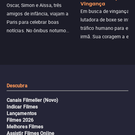
Vingança
Oscar, Simon e Aïssa, três
Em busca de vingança, u
amigos de infância, viajam a
lutadora de boxe se infilt
Paris para celebrar boas
tráfico humano para enco
notícias. No ônibus noturno
irmã. Sua coragem a enfr
N121 de volta, uma troca entre
com criminosos implacáv
passageiros escala e a situação
segredos perigosos e sit
sai do controle, transformando a
que testam sua resistênci
viagem em um intenso thriller
urbano.
Descubra
Canais Filmelier (Novo)
Indicar Filmes
Lançamentos
Filmes 2026
Melhores Filmes
Assistir Filmes Online