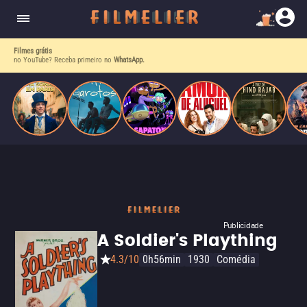
enquanto luta contra uma doença. Ele compõe
Paris
obras-primas, participa de festas e busca romance
em meio a círculos aristocráticos e reais.
Filmes grátis
no YouTube? Receba primeiro no
WhatsApp.
Publicidade
A Soldier's Plaything
4.3/10
0h56min
1930
Comédia