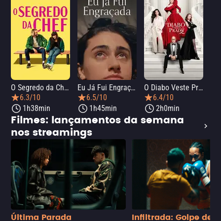
O Segredo da Chef
Eu Já Fui Engraçada
O Diabo Veste Prada 2
O 
6.3/10
6.5/10
6.4/10
1h38min
1h45min
2h0min
Filmes: lançamentos da semana
nos streamings
Última Parada
Infiltrada: Golpe de