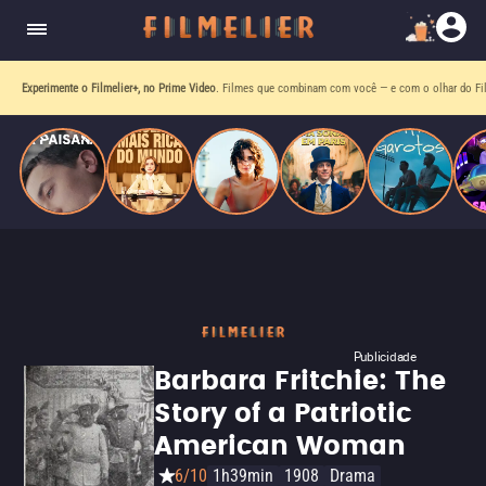
homens gays, coloca sua carreira em risco
quando se apaixona por um de seus alvos.
Experimente o Filmelier+, no Prime Video
. Filmes que combinam com você — e com o olhar do Fil
Publicidade
Barbara Fritchie: The
Story of a Patriotic
American Woman
6/10
1h39min
1908
Drama