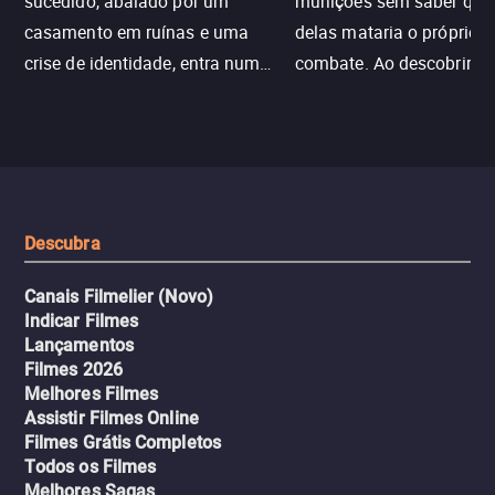
sucedido, abalado por um
munições sem saber qu
casamento em ruínas e uma
delas mataria o próprio f
crise de identidade, entra num
combate. Ao descobrir a
jogo sexualizado de gato e rato
verdade, ela deixa a rotin
com uma mulher branca
fábrica e parte em uma 
misteriosa no metrô. A escalada
implacável contra quem
leva a um desfecho violento.
escondeu os fatos, dispo
tudo pela vingança.
Descubra
Canais Filmelier (Novo)
Indicar Filmes
Lançamentos
Filmes 2026
Melhores Filmes
Assistir Filmes Online
Filmes Grátis Completos
Todos os Filmes
Melhores Sagas