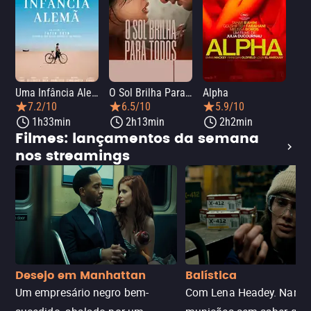
Uma Infância Alemã
O Sol Brilha Para Todos
Alpha
7.2/10
6.5/10
5.9/10
1h33min
2h13min
2h2min
Filmes: lançamentos da semana
nos streamings
Desejo em Manhattan
Balística
Um empresário negro bem-
Com Lena Headey. Nanc